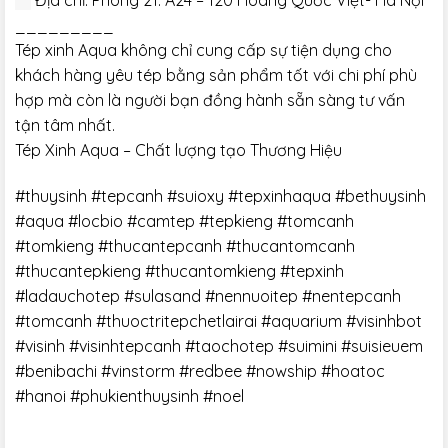
Địa chỉ: Phòng 21. A24 – 120 Hoàng Quốc Việt- Hà Nội
_________
Tép xinh Aqua không chỉ cung cấp sự tiện dụng cho
khách hàng yêu tép bằng sản phẩm tốt với chi phí phù
hợp mà còn là người bạn đồng hành sẵn sàng tư vấn
tận tâm nhất.
Tép Xinh Aqua – Chất lượng tạo Thương Hiệu
#thuysinh #tepcanh #suioxy #tepxinhaqua #bethuysinh
#aqua #locbio #camtep #tepkieng #tomcanh
#tomkieng #thucantepcanh #thucantomcanh
#thucantepkieng #thucantomkieng #tepxinh
#ladauchotep #sulasand #nennuoitep #nentepcanh
#tomcanh #thuoctritepchetlairai #aquarium #visinhbot
#visinh #visinhtepcanh #taochotep #suimini #suisieuem
#benibachi #vinstorm #redbee #nowship #hoatoc
#hanoi #phukienthuysinh #noel