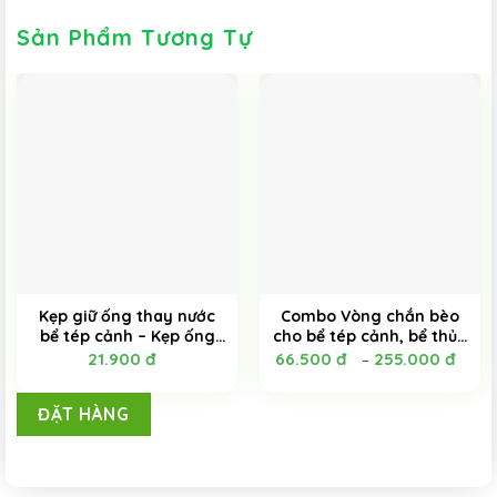
Sản Phẩm Tương Tự
Kẹp giữ ống thay nước
Combo Vòng chắn bèo
bể tép cảnh – Kẹp ống
cho bể tép cảnh, bể thủy
thay nước bể cá (loại
sinh (3 – 5 – 10 cái) –
21.900
đ
66.500
đ
255.000
đ
–
càng cua)
Vòng chắn tép cảnh
ĐẶT HÀNG