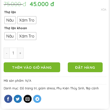
Giá
Giá
75.000
đ
45.000
đ
gốc
hiện
XÓA
Thợ lặn
là:
tại
75.000 đ.
là:
Nâu
Xám Tro
45.000 đ.
Thợ lặn khoan
Nâu
Xám Tro
Đồ trang trí - Mô Hình Thợ lặn bóng nổi - loại to - Trang trí 
THÊM VÀO GIỎ HÀNG
ĐẶT HÀNG
Mã sản phẩm:
N/A
Danh mục:
Đồ trang trí, giảm stress
,
Phụ Kiện Thủy Sinh
,
Tép cảnh