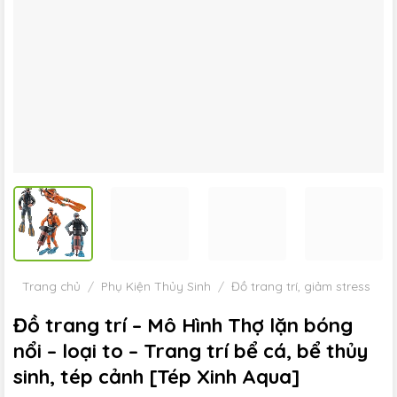
Trang chủ
/
Phụ Kiện Thủy Sinh
/
Đồ trang trí, giảm stress
Đồ trang trí – Mô Hình Thợ lặn bóng
nổi – loại to – Trang trí bể cá, bể thủy
sinh, tép cảnh [Tép Xinh Aqua]