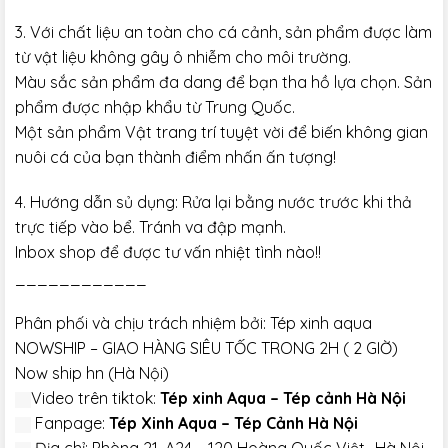
3. Với chất liệu an toàn cho cá cảnh, sản phẩm được làm
từ vật liệu không gây ô nhiễm cho môi trường.
Màu sắc sản phẩm đa dang để bạn tha hồ lựa chọn. Sản
phẩm được nhập khẩu từ Trung Quốc.
Một sản phẩm Vật trang trí tuyệt vời để biến không gian
nuôi cá của bạn thành điểm nhấn ấn tượng!
4. Hướng dẫn sủ dụng: Rửa lại bằng nước trước khi thả
trực tiếp vào bể. Tránh va đập mạnh.
Inbox shop để được tư vấn nhiệt tình nào!!
____________
Phân phối và chịu trách nhiệm bởi: Tép xinh aqua
NOWSHIP – GIAO HÀNG SIÊU TỐC TRONG 2H ( 2 GIỜ)
Now ship hn (Hà Nội)
Video trên tiktok:
Tép xinh Aqua – Tép cảnh Hà Nội
Fanpage:
Tép Xinh Aqua – Tép Cảnh Hà Nội