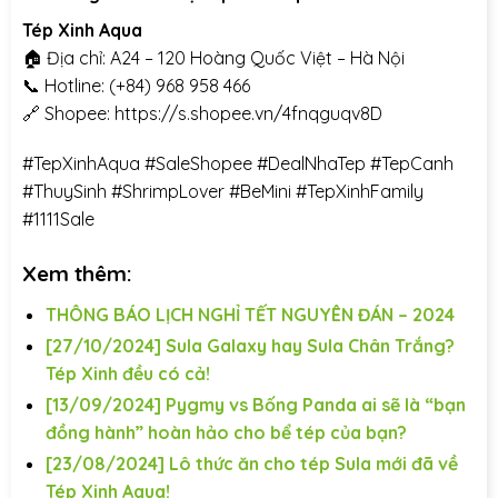
Tép Xinh Aqua
🏠 Địa chỉ: A24 – 120 Hoàng Quốc Việt – Hà Nội
📞 Hotline: (+84) 968 958 466
🔗 Shopee:
https://s.shopee.vn/4fnqguqv8D
#TepXinhAqua
#SaleShopee
#DealNhaTep
#TepCanh
#ThuySinh
#ShrimpLover
#BeMini
#TepXinhFamily
#1111Sale
Xem thêm:
THÔNG BÁO LỊCH NGHỈ TẾT NGUYÊN ĐÁN – 2024
[27/10/2024] Sula Galaxy hay Sula Chân Trắng?
Tép Xinh đều có cả!
[13/09/2024] Pygmy vs Bống Panda ai sẽ là “bạn
đồng hành” hoàn hảo cho bể tép của bạn?
[23/08/2024] Lô thức ăn cho tép Sula mới đã về
Tép Xinh Aqua!