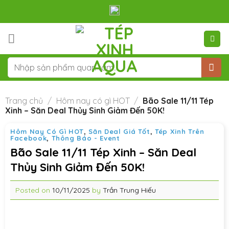
Skip
to
content
Tìm
kiếm:
Trang chủ
/
Hôm nay có gì HOT
/
Bão Sale 11/11 Tép
Xinh – Săn Deal Thủy Sinh Giảm Đến 50K!
Hôm Nay Có Gì HOT
,
Săn Deal Giá Tốt
,
Tép Xinh Trên
Facebook
,
Thông Báo - Event
Bão Sale 11/11 Tép Xinh – Săn Deal
Thủy Sinh Giảm Đến 50K!
Posted on
10/11/2025
by
Trần Trung Hiếu