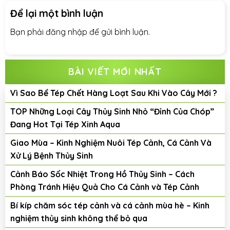
Để lại một bình luận
Bạn phải
đăng nhập
để gửi bình luận.
BÀI VIẾT MỚI NHẤT
Vì Sao Bể Tép Chết Hàng Loạt Sau Khi Vào Cây Mới ?
TOP Những Loại Cây Thủy Sinh Nhỏ “Đỉnh Của Chóp”
Đang Hot Tại Tép Xinh Aqua
Giao Mùa – Kinh Nghiệm Nuôi Tép Cảnh, Cá Cảnh Và
Xử Lý Bệnh Thủy Sinh
Cảnh Báo Sốc Nhiệt Trong Hồ Thủy Sinh – Cách
Phòng Tránh Hiệu Quả Cho Cá Cảnh và Tép Cảnh
Bí kíp chăm sóc tép cảnh và cá cảnh mùa hè – Kinh
nghiệm thủy sinh không thể bỏ qua