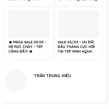
Hiệu Quả Cho Cá Cảnh
sinh không thể bỏ qua
và Tép Cảnh
🔥 MEGA SALE 05.05 –
SALE 03/03 – ƯU ĐÃI
HÈ RỰC CHÁY – TÉP
ĐẦU THÁNG CỰC HỜI
CĂNG ĐẦY! 🔥
TẠI TÉP XINH AQUA
TRẦN TRUNG HIẾU