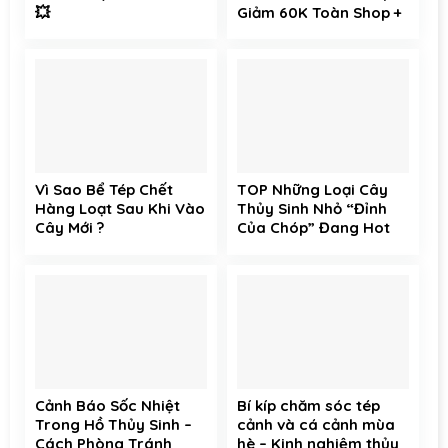
💥
Giảm 60K Toàn Shop +
Free Ship Toàn Sàn
Vì Sao Bể Tép Chết
TOP Những Loại Cây
Hàng Loạt Sau Khi Vào
Thủy Sinh Nhỏ “Đỉnh
Cây Mới ?
Của Chóp” Đang Hot
Tại Tép Xinh Aqua
Cảnh Báo Sốc Nhiệt
Bí kíp chăm sóc tép
Trong Hồ Thủy Sinh –
cảnh và cá cảnh mùa
Cách Phòng Tránh
hè – Kinh nghiệm thủy