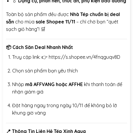
💧
Dụng cụ, phân nền, thức ăn, phụ kiện bảo dưỡng
Toàn bộ sản phẩm đều được
Nhà
Tép chuẩn bị deal
sẵn
cho mùa
sale Shopee 11/11
– chỉ chờ bạn “quét
sạch giỏ hàng”! 🛒
📦
Cách Săn Deal Nhanh Nhất
Truy cập link: 👉
https://s.shopee.vn/4fnqguqv8D
Chọn sản phẩm bạn yêu thích
Nhập
mã AFFVANG hoặc AFFHE
khi thanh toán để
nhận giảm giá
Đặt hàng ngay trong ngày 10/11 để không bỏ lỡ
khung giờ vàng
📍
Thông Tin Liên Hệ Tép Xinh Aqua