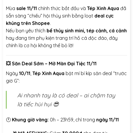
Mùa
sale 11/11
chính thức bắt đầu và
Tép Xinh Aqua
đã
sẵn sàng “chiều” hội thủy sinh bằng loạt
deal cực
khủng trên Shopee
.
Nếu bạn yêu thích
bể thủy sinh mini, tép cảnh, cá cảnh
hay đang tìm phụ kiện trang trí hồ cá độc đáo, đây
chính là cơ hội không thể bỏ lỡ!
💥
Săn Deal Sớm – Mở Màn Đại Tiệc 11/11
Ngày
10/11
,
Tép Xinh Aqua
bật mí bí kíp săn deal “trước
giờ G”:
Ai nhanh tay là có deal – ai chậm tay
là tiếc hùi hụi 😎
🕛
Khung giờ vàng:
0h – 23h59, chỉ trong
ngày 11/11