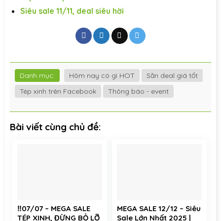
Siêu sale 11/11, deal siêu hời
Danh mục:
Hôm nay có gì HOT
Săn deal giá tốt
Tép xinh trên Facebook
Thông báo - event
Bài viết cùng chủ đề:
‼️07/07 – MEGA SALE
MEGA SALE 12/12 – Siêu
TÉP XINH, ĐỪNG BỎ LỠ
Sale Lớn Nhất 2025 |