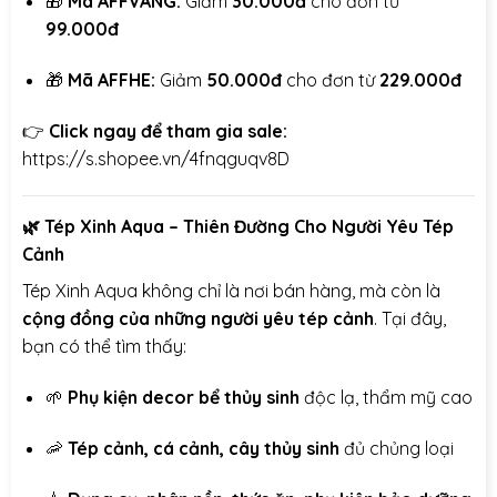
🎁
Mã AFFVANG:
Giảm
30.000đ
cho đơn từ
99.000đ
🎁
Mã AFFHE:
Giảm
50.000đ
cho đơn từ
229.000đ
👉
Click ngay để tham gia sale:
https://s.shopee.vn/4fnqguqv8D
🌿
Tép Xinh Aqua – Thiên Đường Cho Người Yêu Tép
Cảnh
Tép Xinh Aqua không chỉ là nơi bán hàng, mà còn là
cộng đồng của những người yêu tép cảnh
. Tại đây,
bạn có thể tìm thấy:
🌱
Phụ kiện decor bể thủy sinh
độc lạ, thẩm mỹ cao
🦐
Tép cảnh, cá cảnh, cây thủy sinh
đủ chủng loại