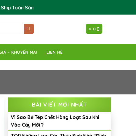
 Ship Toàn Sàn
0
Đ
GIÁ – KHUYẾN MẠI
LIÊN HỆ
BÀI VIẾT MỚI NHẤT
Vì Sao Bể Tép Chết Hàng Loạt Sau Khi
Vào Cây Mới ?
TOP Những Loại Cây Thủy Sinh Nhỏ “Đỉnh