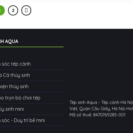
1
2
NH AQUA
 sóc tép cảnh
à Cá thủy sinh
kiện thủy sinh
 trọn bộ chơi tép
Tép xinh Aqua - Tép cảnh Hà Nộ
ủy sinh mini
Việt, Quận Cầu Giấy, Hà Nội
Hot
Mã số thuế: 8470769285-001
sóc - Duy trì bể mini