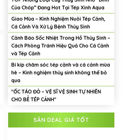
Của Chóp” Đang Hot Tại Tép Xinh Aqua
Giao Mùa – Kinh Nghiệm Nuôi Tép Cảnh,
Cá Cảnh Và Xử Lý Bệnh Thủy Sinh
Cảnh Báo Sốc Nhiệt Trong Hồ Thủy Sinh –
Cách Phòng Tránh Hiệu Quả Cho Cá Cảnh
và Tép Cảnh
Bí kíp chăm sóc tép cảnh và cá cảnh mùa
hè – Kinh nghiệm thủy sinh không thể bỏ
qua
"ỐC TÁO ĐỎ – VỆ SĨ VỆ SINH TỰ NHIÊN
CHO BỂ TÉP CẢNH"
SĂN DEAL GIÁ TỐT