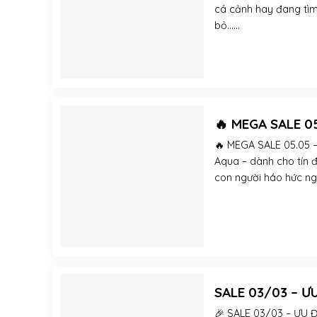
cá cảnh hay đang tìm 
bỏ......
🔥 MEGA SALE 0
🔥 MEGA SALE 05.05 –
Aqua – dành cho tín đ
con người háo hức ngh
SALE 03/03 – Ư
🎉 SALE 03/03 – ƯU 