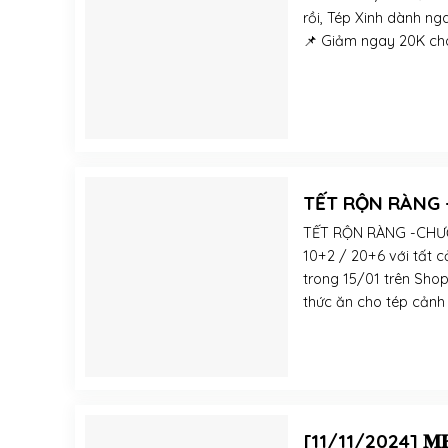
rồi, Tép Xinh dành ng
📌 Giảm ngay 20K cho 
TẾT RỘN RÀNG 
TẾT RỘN RÀNG -CHƯƠ
10+2 / 20+6 với tất c
trong 15/01 trên Sho
thức ăn cho tép cảnh c
[11/11/2024] 𝐌𝐄𝐆𝐀 