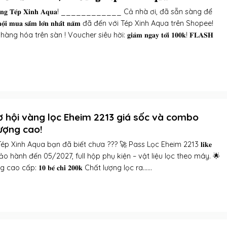
 𝐂𝐮̀𝐧𝐠 𝐓𝐞́𝐩 𝐗𝐢𝐧𝐡 𝐀𝐪𝐮𝐚! ____________ Cả nhà ơi, đã sẵn sàng để
̣̂𝐢 𝐦𝐮𝐚 𝐬𝐚̆́𝐦 𝐥𝐨̛́𝐧 𝐧𝐡𝐚̂́𝐭 𝐧𝐚̆𝐦 đã đến với Tép Xinh Aqua trên Shopee!
hàng hóa trên sàn ! Voucher siêu hời: 𝐠𝐢𝐚̉𝐦 𝐧𝐠𝐚𝐲 𝐭𝐨̛́𝐢 𝟏𝟎𝟎𝐤! 𝐅𝐋𝐀𝐒𝐇
 hội vàng lọc Eheim 2213 giá sốc và combo
ượng cao!
Tép Xinh Aqua bạn đã biết chưa ??? 🚀 Pass Lọc Eheim 2213 𝐥𝐢𝐤𝐞
.𝟓𝐭𝐫 – Bảo hành đến 05/2027, full hộp phụ kiện – vật liệu lọc theo máy. 🌟
p: 𝟏𝟎 𝐛𝐞́ 𝐜𝐡𝐢̉ 𝟐𝟎𝟎𝐤 Chất lượng lọc ra......