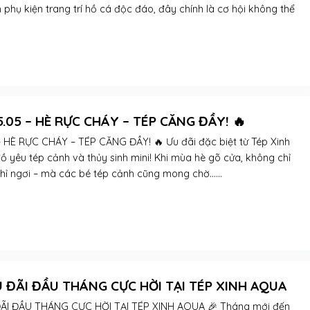
phụ kiện trang trí hồ cá độc đáo, đây chính là cơ hội không thể
5.05 – HÈ RỰC CHÁY – TÉP CĂNG ĐẦY! 🔥
 HÈ RỰC CHÁY – TÉP CĂNG ĐẦY! 🔥 Ưu đãi đặc biệt từ Tép Xinh
ồ yêu tép cảnh và thủy sinh mini! Khi mùa hè gõ cửa, không chỉ
ỉ ngơi – mà các bé tép cảnh cũng mong chờ......
U ĐÃI ĐẦU THÁNG CỰC HỜI TẠI TÉP XINH AQUA
ĐÃI ĐẦU THÁNG CỰC HỜI TẠI TÉP XINH AQUA 🎉 Tháng mới đến