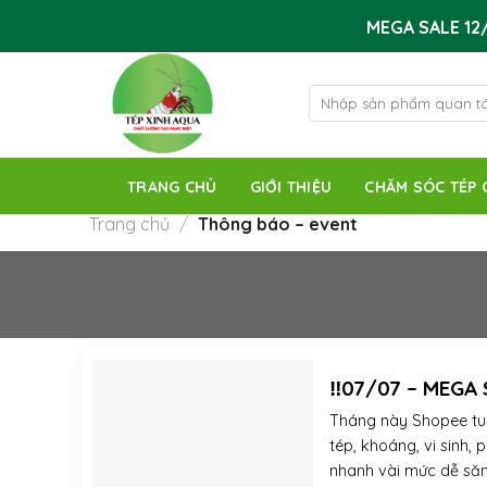
Skip
MEGA SALE 12/
to
content
Tìm
kiếm:
TRANG CHỦ
GIỚI THIỆU
CHĂM SÓC TÉP 
Trang chủ
/
Thông báo – event
‼️07/07 – MEGA
Tháng này Shopee tu
tép, khoáng, vi sinh,
nhanh vài mức dễ săn