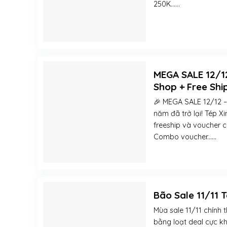
250K......
MEGA SALE 12/12
Shop + Free Shi
🎉 MEGA SALE 12/12 
năm đã trở lại! Tép 
freeship và voucher c
Combo voucher......
Bão Sale 11/11 
Mùa sale 11/11 chính 
bằng loạt deal cực kh