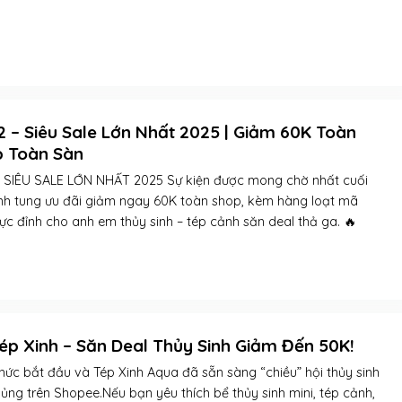
 – Siêu Sale Lớn Nhất 2025 | Giảm 60K Toàn
p Toàn Sàn
– SIÊU SALE LỚN NHẤT 2025 Sự kiện được mong chờ nhất cuối
Xinh tung ưu đãi giảm ngay 60K toàn shop, kèm hàng loạt mã
ực đỉnh cho anh em thủy sinh – tép cảnh săn deal thả ga. 🔥
Tép Xinh – Săn Deal Thủy Sinh Giảm Đến 50K!
thức bắt đầu và Tép Xinh Aqua đã sẵn sàng “chiều” hội thủy sinh
ủng trên Shopee.Nếu bạn yêu thích bể thủy sinh mini, tép cảnh,