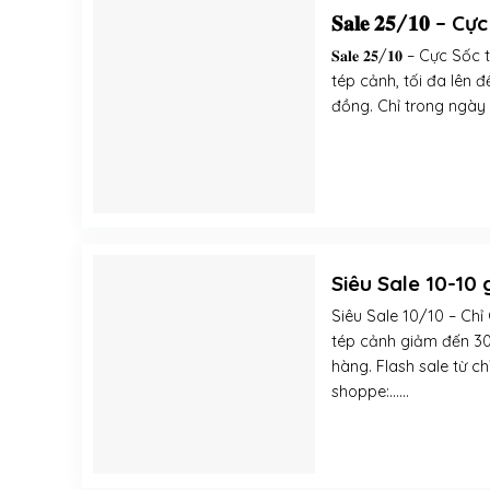
𝐒𝐚𝐥𝐞 𝟐𝟓/𝟏𝟎 
𝐒𝐚𝐥𝐞 𝟐𝟓/𝟏𝟎 – C
tép cảnh, tối đa lên đến 
đồng. Chỉ trong ngày 
Siêu Sale 10-10
Siêu Sale 10/10 – Ch
tép cảnh giảm đến 30
hàng. Flash sale từ c
shoppe:......