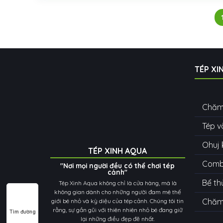
TÉP XI
Chăm
Tép v
Ohuj 
TÉP XINH AQUA
Combo
"Nơi mọi người đều có thể chơi tép
cảnh"
Bể th
Tép Xinh Aqua không chỉ là cửa hàng, mà là
không gian dành cho những người đam mê thế
Chăm 
giới bé nhỏ và kỳ diệu của tép cảnh. Chúng tôi tin
rằng, sự gần gũi với thiên nhiên nhỏ bé đang giữ
Tìm đường
lại những điều đẹp đẽ nhất.