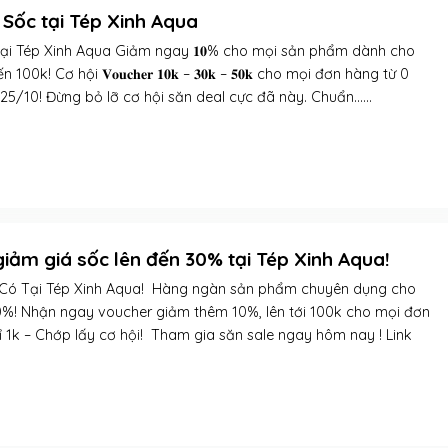
– Cực Sốc tại Tép Xinh Aqua
ực Sốc tại Tép Xinh Aqua Giảm ngay 𝟏𝟎% cho mọi sản phẩm dành cho
100k! Cơ hội 𝐕𝐨𝐮𝐜𝐡𝐞𝐫 𝟏𝟎𝐤 – 𝟑𝟎𝐤 – 𝟓𝟎𝐤 cho mọi đơn hàng từ 0
25/10! Đừng bỏ lỡ cơ hội săn deal cực đã này. Chuẩn......
 giảm giá sốc lên đến 30% tại Tép Xinh Aqua!
ỉ Có Tại Tép Xinh Aqua! Hàng ngàn sản phẩm chuyên dụng cho
%! Nhận ngay voucher giảm thêm 10%, lên tới 100k cho mọi đơn
hỉ 1k – Chớp lấy cơ hội! Tham gia săn sale ngay hôm nay ! Link