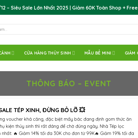
12 – Siêu Sale Lớn Nhất 2025 | Giảm 60K Toàn Shop + Free
CẢNH
CỬA HÀNG THỦY SINH
MẪU BỂ MINI
GIẢM 
THÔNG BÁO – EVENT
 SALE TÉP XINH, ĐỪNG BỎ LỠ 💥
ng voucher khá căng, đặc biệt mấy bác đang định gom thức ăn
 phụ kiện thủy sinh thì rất đáng để chờ đúng ngày. Nhà Tép lọc
 nhất: 🔥 Giảm 14% tối đa 30K cho đơn từ 99K🔥 Giảm 19% tối đa