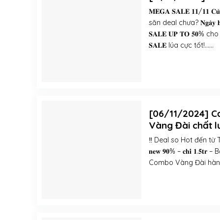
𝐌𝐄𝐆𝐀 𝐒𝐀𝐋𝐄 𝟏𝟏/𝟏
săn deal chưa? 𝐍𝐠𝐚̀𝐲 𝐡𝐨
𝐒𝐀𝐋𝐄 𝐔𝐏 𝐓𝐎 𝟓𝟎% cho 
𝐒𝐀𝐋𝐄 lúa cực tốt!......
[06/11/2024] Cơ
Vàng Đài chất l
‼️ Deal so Hot đến từ 
𝐧𝐞𝐰 𝟗𝟎% – 𝐜𝐡𝐢̉ 𝟏
Combo Vàng Đài hàng cao cấ