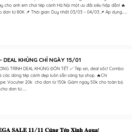
ay cho anh em chơi tép cảnh Hà Nội một ưu đãi siêu hấp dẫn! 🔥
đơn từ 80K 📌 Thời gian: Duy nhất 03/03 – 04/03.📌 Áp dụng......
– DEAL KHỦNG CHỈ NGÀY 15/01
NG TRÌNH DEAL KHỦNG ĐÓN TẾT ✅ Tép xịn, deal sốc! Combo
ả các dòng tép cảnh đẹp luôn sẵn sàng tại shop. 🔥Chỉ
ppe: Vocuher 20k cho đơn từ 150k Giảm ngay 50k cho toàn bộ
ho đơn từ......
𝐒𝐀𝐋𝐄 𝟏𝟏/𝟏𝟏 𝐂𝐮̀𝐧𝐠 𝐓𝐞́𝐩 𝐗𝐢𝐧𝐡 𝐀𝐪𝐮𝐚!