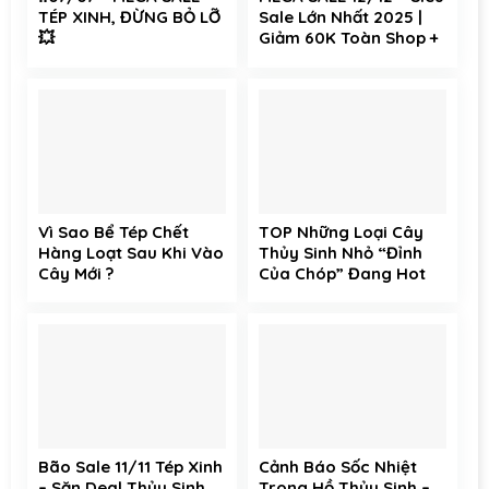
TÉP XINH, ĐỪNG BỎ LỠ
Sale Lớn Nhất 2025 |
💥
Giảm 60K Toàn Shop +
Free Ship Toàn Sàn
Vì Sao Bể Tép Chết
TOP Những Loại Cây
Hàng Loạt Sau Khi Vào
Thủy Sinh Nhỏ “Đỉnh
Cây Mới ?
Của Chóp” Đang Hot
Tại Tép Xinh Aqua
Bão Sale 11/11 Tép Xinh
Cảnh Báo Sốc Nhiệt
– Săn Deal Thủy Sinh
Trong Hồ Thủy Sinh –