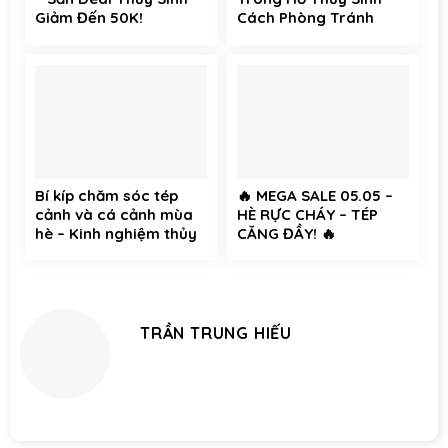
Giảm Đến 50K!
Cách Phòng Tránh
Hiệu Quả Cho Cá Cảnh
và Tép Cảnh
Bí kíp chăm sóc tép
🔥 MEGA SALE 05.05 –
cảnh và cá cảnh mùa
HÈ RỰC CHÁY – TÉP
hè – Kinh nghiệm thủy
CĂNG ĐẦY! 🔥
sinh không thể bỏ qua
TRẦN TRUNG HIẾU