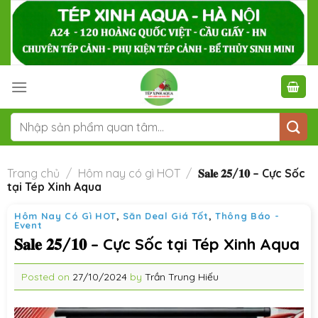
Skip
to
content
Tìm
kiếm:
Trang chủ
/
Hôm nay có gì HOT
/
𝐒𝐚𝐥𝐞 𝟐𝟓/𝟏𝟎 – Cực Sốc
tại Tép Xinh Aqua
Hôm Nay Có Gì HOT
,
Săn Deal Giá Tốt
,
Thông Báo -
Event
𝐒𝐚𝐥𝐞 𝟐𝟓/𝟏𝟎 – Cực Sốc tại Tép Xinh Aqua
Posted on
27/10/2024
by
Trần Trung Hiếu