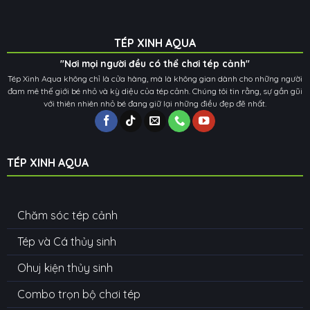
TÉP XINH AQUA
"Nơi mọi người đều có thể chơi tép cảnh"
Tép Xinh Aqua không chỉ là cửa hàng, mà là không gian dành cho những người
đam mê thế giới bé nhỏ và kỳ diệu của tép cảnh. Chúng tôi tin rằng, sự gần gũi
với thiên nhiên nhỏ bé đang giữ lại những điều đẹp đẽ nhất.
TÉP XINH AQUA
Chăm sóc tép cảnh
Tép và Cá thủy sinh
Ohuj kiện thủy sinh
Combo trọn bộ chơi tép