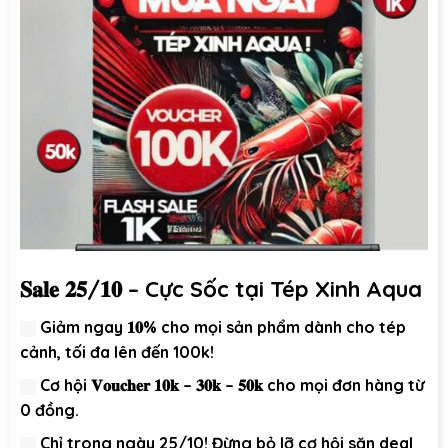
𝐒𝐚𝐥𝐞 𝟐𝟓/𝟏𝟎 – Cực Sốc tại Tép Xinh Aqua
Giảm ngay 𝟏𝟎%
cho mọi sản phẩm dành cho tép
cảnh, tối đa lên đến 100k!
Cơ hội
𝐕𝐨𝐮𝐜𝐡𝐞𝐫 𝟏𝟎𝐤 – 𝟑𝟎𝐤 – 𝟓𝟎𝐤
cho mọi đơn hàng từ
0 đồng.
Chỉ trong ngày 25/10! Đừng bỏ lỡ cơ hội săn deal