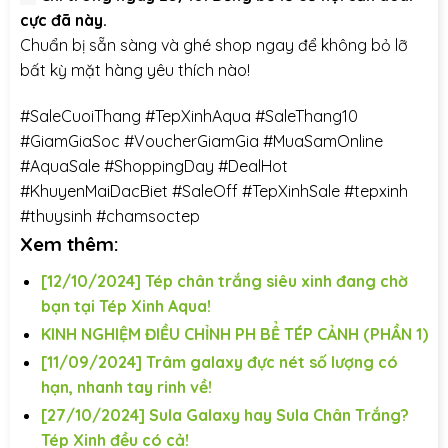
cực đã này.
Chuẩn bị sẵn sàng và ghé shop ngay để không bỏ lỡ
bất kỳ mặt hàng yêu thích nào!
#SaleCuoiThang
#TepXinhAqua
#SaleThang10
#GiamGiaSoc
#VoucherGiamGia
#MuaSamOnline
#AquaSale
#ShoppingDay
#DealHot
#KhuyenMaiDacBiet
#SaleOff
#TepXinhSale
#tepxinh
#thuysinh
#chamsoctep
Xem thêm:
[12/10/2024] Tép chân trắng siêu xinh đang chờ
bạn tại Tép Xinh Aqua!
KINH NGHIỆM ĐIỀU CHỈNH PH BỂ TÉP CẢNH (PHẦN 1)
[11/09/2024] Trâm galaxy đực nét số lượng có
hạn, nhanh tay rinh về!
[27/10/2024] Sula Galaxy hay Sula Chân Trắng?
Tép Xinh đều có cả!