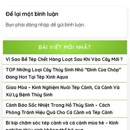
Để lại một bình luận
Bạn phải
đăng nhập
để gửi bình luận.
BÀI VIẾT MỚI NHẤT
Vì Sao Bể Tép Chết Hàng Loạt Sau Khi Vào Cây Mới ?
TOP Những Loại Cây Thủy Sinh Nhỏ “Đỉnh Của Chóp”
Đang Hot Tại Tép Xinh Aqua
Giao Mùa – Kinh Nghiệm Nuôi Tép Cảnh, Cá Cảnh Và
Xử Lý Bệnh Thủy Sinh
Cảnh Báo Sốc Nhiệt Trong Hồ Thủy Sinh – Cách
Phòng Tránh Hiệu Quả Cho Cá Cảnh và Tép Cảnh
Bí kíp chăm sóc tép cảnh và cá cảnh mùa hè – Kinh
nghiệm thủy sinh không thể bỏ qua