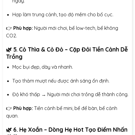
ngay.
Hợp làm trung cảnh, tạo độ mềm cho bố cục.
👉
Phù hợp:
Người mới chơi, bể low-tech, bể không
CO2.
🌿
5. Cỏ Thìa & Cỏ Đỏ – Cặp Đôi Tiền Cảnh Dễ
Trồng
Mọc bụi đẹp, dày và nhanh.
Tạo thảm mượt nếu được ánh sáng ổn định.
Độ khó thấp → Người mới chơi trồng dễ thành công.
👉
Phù hợp:
Tiền cảnh bể mini, bể để bàn, bể cảnh
quan.
🌿
6. Hẹ Xoắn – Dòng Hẹ Hot Tạo Điểm Nhấn