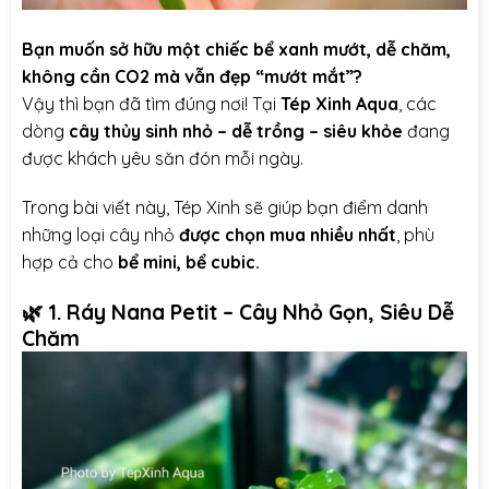
Bạn muốn sở hữu một chiếc bể xanh mướt, dễ chăm,
không cần CO2 mà vẫn đẹp “mướt mắt”?
Vậy thì bạn đã tìm đúng nơi! Tại
Tép Xinh Aqua
, các
dòng
cây thủy sinh nhỏ – dễ trồng – siêu khỏe
đang
được khách yêu săn đón mỗi ngày.
Trong bài viết này, Tép Xinh sẽ giúp bạn điểm danh
những loại cây nhỏ
được chọn mua nhiều nhất
, phù
hợp cả cho
bể mini, bể cubic.
🌿
1. Ráy Nana Petit – Cây Nhỏ Gọn, Siêu Dễ
Chăm