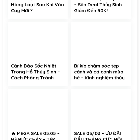
Hàng Loạt Sau Khi Vào
– Săn Deal Thủy Sinh
Cây Mới ?
Giảm Đến 50K!
Cảnh Báo Sốc Nhiệt
Bí kíp chăm sóc tép
Trong Hồ Thủy Sinh –
cảnh và cá cảnh mùa
Cách Phòng Tránh
hè – Kinh nghiệm thủy
Hiệu Quả Cho Cá Cảnh
sinh không thể bỏ qua
và Tép Cảnh
🔥 MEGA SALE 05.05 –
SALE 03/03 – ƯU ĐÃI
HÈ RỰC CHÁY – TÉP
ĐẦU THÁNG CỰC HỜI