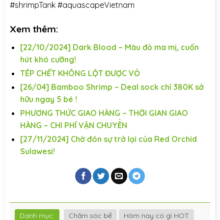
#shrimpTank
#aquascapeVietnam
Xem thêm:
[22/10/2024] Dark Blood – Màu đỏ ma mị, cuốn
hút khó cưỡng!
TÉP CHẾT KHÔNG LỘT ĐƯỢC VỎ
[26/04] Bamboo Shrimp – Deal sock chỉ 380K sở
hữu ngay 5 bé !
PHƯƠNG THỨC GIAO HÀNG – THỜI GIAN GIAO
HÀNG – CHI PHÍ VẬN CHUYỂN
[27/11/2024] Chờ đón sự trở lại của Red Orchid
Sulawesi!
Danh mục:
Chăm sóc bể
Hôm nay có gì HOT