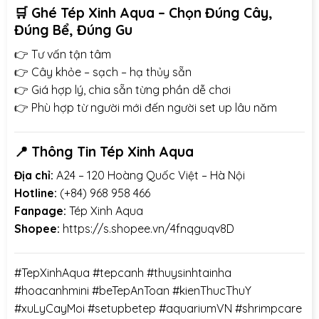
🛒
Ghé Tép Xinh Aqua – Chọn Đúng Cây,
Đúng Bể, Đúng Gu
👉 Tư vấn tận tâm
👉 Cây khỏe – sạch – hạ thủy sẵn
👉 Giá hợp lý, chia sẵn từng phần dễ chơi
👉 Phù hợp từ người mới đến người set up lâu năm
📍 Thông Tin Tép Xinh Aqua
Địa chỉ:
A24 – 120 Hoàng Quốc Việt – Hà Nội
Hotline:
(+84) 968 958 466
Fanpage:
Tép Xinh Aqua
Shopee:
https://s.shopee.vn/4fnqguqv8D
#TepXinhAqua
#tepcanh
#thuysinhtainha
#hoacanhmini
#beTepAnToan
#kienThucThuY
#xuLyCayMoi
#setupbetep
#aquariumVN
#shrimpcare