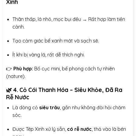
Xinh
Thân thấp, lá nhỏ, mọc bụi đều → Rất hợp làm tiền
cảnh.
Tạo cảm giác bể xanh mát và sạch sẽ.
Ít khi bị vàng lá, rất dễ thích nghi.
👉
Phù hợp:
Bố cục mini, bể phong cách tự nhiên
(nature).
🌿
4. Cỏ Cói Thanh Hóa – Siêu Khỏe, Đã Ra
Rễ Nước
Là dòng cỏ
siêu trâu
, gần như không đòi hỏi chăm
sóc.
Được Tép Xinh xử lý sẵn,
có rễ nước
, thả vào là bén