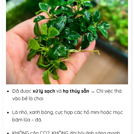
Đã được
xử lý sạch
và
hạ thủy sẵn
→ Chỉ việc thả
vào bể là chơi.
Lá nhỏ, xanh bóng, cực hợp các hồ mini hoặc mọc
bám lũa – đá.
KHÔNG cần CO2, KHÔNG đòi hỏi ánh sáng mạnh.