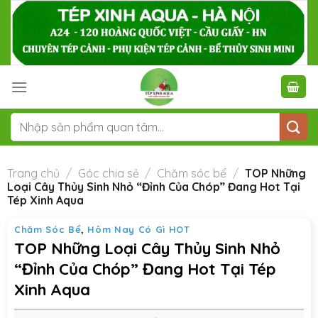
Skip
to
content
Tìm
kiếm:
Trang chủ
/
Góc chia sẻ
/
Chăm sóc bể
/
TOP Những
Loại Cây Thủy Sinh Nhỏ “Đỉnh Của Chóp” Đang Hot Tại
Tép Xinh Aqua
Chăm Sóc Bể
,
Hôm Nay Có Gì HOT
TOP Những Loại Cây Thủy Sinh Nhỏ
“Đỉnh Của Chóp” Đang Hot Tại Tép
Xinh Aqua