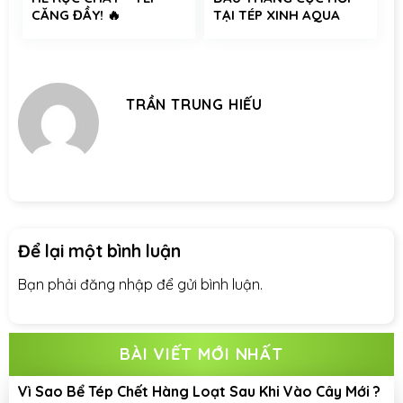
CĂNG ĐẦY! 🔥
TẠI TÉP XINH AQUA
TRẦN TRUNG HIẾU
Để lại một bình luận
Bạn phải
đăng nhập
để gửi bình luận.
BÀI VIẾT MỚI NHẤT
Vì Sao Bể Tép Chết Hàng Loạt Sau Khi Vào Cây Mới ?