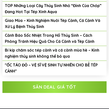
TOP Những Loại Cây Thủy Sinh Nhỏ “Đỉnh Của Chóp”
Đang Hot Tại Tép Xinh Aqua
Giao Mùa – Kinh Nghiệm Nuôi Tép Cảnh, Cá Cảnh Và
Xử Lý Bệnh Thủy Sinh
Cảnh Báo Sốc Nhiệt Trong Hồ Thủy Sinh – Cách
Phòng Tránh Hiệu Quả Cho Cá Cảnh và Tép Cảnh
Bí kíp chăm sóc tép cảnh và cá cảnh mùa hè – Kinh
nghiệm thủy sinh không thể bỏ qua
"ỐC TÁO ĐỎ – VỆ SĨ VỆ SINH TỰ NHIÊN CHO BỂ TÉP
CẢNH"
SĂN DEAL GIÁ TỐT