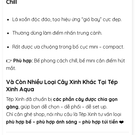
Chill
Lá xoắn độc đáo, tạo hiệu ứng “gió bay” cực đẹp.
Thường dùng làm điểm nhấn trung cảnh.
Rất được ưa chuộng trong bố cục mini – compact.
👉
Phù hợp:
Bể phong cách chill, bể mini cần điểm hút
mắt.
Và Còn Nhiều Loại Cây Xinh Khác Tại Tép
Xinh Aqua
Tép Xinh đã chuẩn bị
các phần cây được chia gọn
gàng
, giúp bạn dễ chọn – dễ phối – dễ set up.
Chỉ cần ghé shop, nói nhu cầu là Tép Xinh tư vấn loại
phù hợp bể – phù hợp ánh sáng – phù hợp túi tiền
❤️