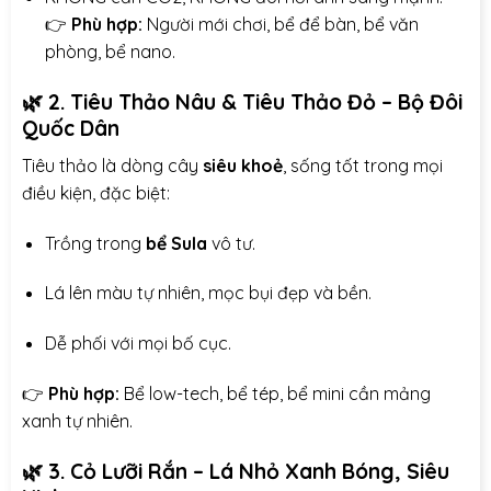
👉
Phù hợp:
Người mới chơi, bể để bàn, bể văn
phòng, bể nano.
🌿
2. Tiêu Thảo Nâu & Tiêu Thảo Đỏ – Bộ Đôi
Quốc Dân
Tiêu thảo là dòng cây
siêu khoẻ
, sống tốt trong mọi
điều kiện, đặc biệt:
Trồng trong
bể Sula
vô tư.
Lá lên màu tự nhiên, mọc bụi đẹp và bền.
Dễ phối với mọi bố cục.
👉
Phù hợp:
Bể low-tech, bể tép, bể mini cần mảng
xanh tự nhiên.
🌿
3. Cỏ Lưỡi Rắn – Lá Nhỏ Xanh Bóng, Siêu