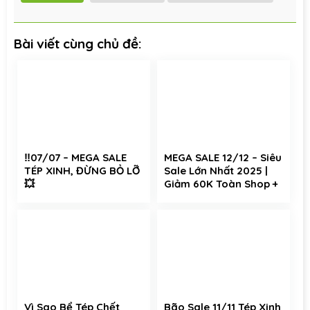
Bài viết cùng chủ đề:
‼️07/07 – MEGA SALE
MEGA SALE 12/12 – Siêu
TÉP XINH, ĐỪNG BỎ LỠ
Sale Lớn Nhất 2025 |
💥
Giảm 60K Toàn Shop +
Free Ship Toàn Sàn
Vì Sao Bể Tép Chết
Bão Sale 11/11 Tép Xinh