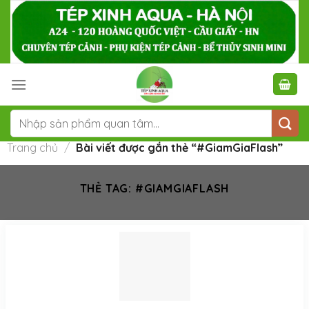
Skip
to
content
Tìm
kiếm:
Trang chủ
/
Bài viết được gắn thẻ “#GiamGiaFlash”
THẺ TAG:
#GIAMGIAFLASH