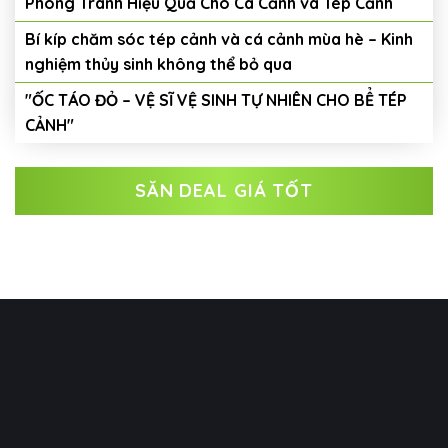
Phòng Tránh Hiệu Quả Cho Cá Cảnh và Tép Cảnh
Bí kíp chăm sóc tép cảnh và cá cảnh mùa hè – Kinh
nghiệm thủy sinh không thể bỏ qua
"ỐC TÁO ĐỎ – VỆ SĨ VỆ SINH TỰ NHIÊN CHO BỂ TÉP
CẢNH"
SĂN DEAL GIÁ TỐT