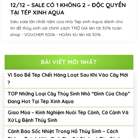
12/12 – SALE CÓ 1 KHÔNG 2 – ĐỘC QUYỀN
TẠI TÉP XINH AQUA
Siêu sale lớn nhất năm của nhà Tép xinh Aqua dành cho
tín đồ thủy sinh với chính sách TRỢ GIÁ lên tới 30% toàn
shop - VOUCHER 500k - HOÀN XU lên tới 30%....
BÀI VIẾT MỚI NHẤT
Vì Sao Bể Tép Chết Hàng Loạt Sau Khi Vào Cây Mới
?
TOP Những Loại Cây Thủy Sinh Nhỏ “Đỉnh Của Chóp”
Đang Hot Tại Tép Xinh Aqua
Giao Mùa – Kinh Nghiệm Nuôi Tép Cảnh, Cá Cảnh Và
Xử Lý Bệnh Thủy Sinh
Cảnh Báo Sốc Nhiệt Trong Hồ Thủy Sinh – Cách