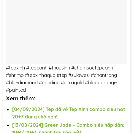
#tepxinh
#tepcanh
#thuysinh
#chamsoctepcanh
#shrimp
#tepxinhaqua
#tep
#sulawesi
#chantrang
#bluediamond
#caridina
#ultragold
#bloodorange
#painted
Xem thêm:
[04/09/2024] Tép đã về Tép Xinh combo siêu hot
20+7 đang chờ bạn!
[13/08/2024] Green Jade – Combo siêu hấp dẫn:
10+1/ 20+3, nhanh tay kẻo hết!