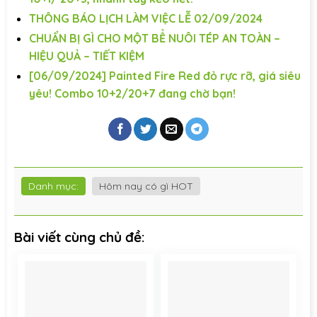
THÔNG BÁO LỊCH LÀM VIỆC LỄ 02/09/2024
CHUẨN BỊ GÌ CHO MỘT BỂ NUÔI TÉP AN TOÀN –
HIỆU QUẢ – TIẾT KIỆM
[06/09/2024] Painted Fire Red đỏ rực rỡ, giá siêu
yêu! Combo 10+2/20+7 đang chờ bạn!
Danh mục:
Hôm nay có gì HOT
Bài viết cùng chủ đề: