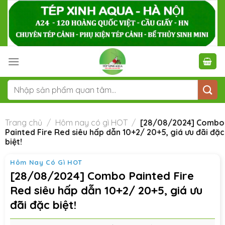
Skip
to
content
Tìm
kiếm:
Trang chủ
/
Hôm nay có gì HOT
/
[28/08/2024] Combo
Painted Fire Red siêu hấp dẫn 10+2/ 20+5, giá ưu đãi đặc
biệt!
Hôm Nay Có Gì HOT
[28/08/2024] Combo Painted Fire
Red siêu hấp dẫn 10+2/ 20+5, giá ưu
đãi đặc biệt!