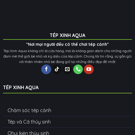
TÉP XINH AQUA
"Nơi mọi người đều có thể chơi tép cảnh"
Tép Xinh Aqua không chỉ là cửa hàng, mà là không gian dành cho những người
đam mê thế giới bé nhỏ và kỳ diệu của tép cảnh. Chúng tôi tin rằng, sự gần gũi
với thiên nhiên nhỏ bé đang giữ lại những điều đẹp đẽ nhất.
TÉP XINH AQUA
Chăm sóc tép cảnh
Tép và Cá thủy sinh
Ohuj kiện thủy sinh