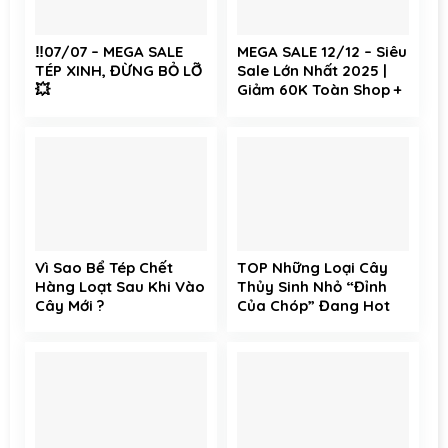
‼️07/07 – MEGA SALE
MEGA SALE 12/12 – Siêu
TÉP XINH, ĐỪNG BỎ LỠ
Sale Lớn Nhất 2025 |
💥
Giảm 60K Toàn Shop +
Free Ship Toàn Sàn
Vì Sao Bể Tép Chết
TOP Những Loại Cây
Hàng Loạt Sau Khi Vào
Thủy Sinh Nhỏ “Đỉnh
Cây Mới ?
Của Chóp” Đang Hot
Tại Tép Xinh Aqua