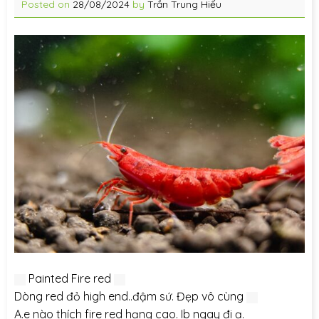
Posted on
28/08/2024
by
Trần Trung Hiếu
Painted Fire red
Dòng red đỏ high end..đậm sứ. Đẹp vô cùng
A.e nào thích fire red hạng cao. Ib ngay đi ạ.