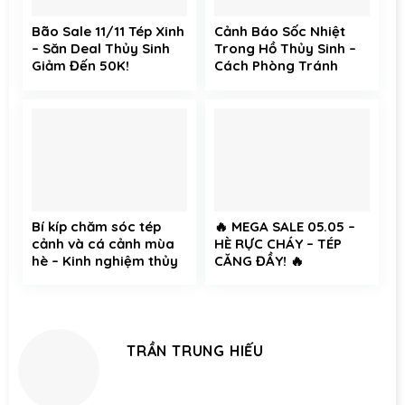
Bão Sale 11/11 Tép Xinh
Cảnh Báo Sốc Nhiệt
– Săn Deal Thủy Sinh
Trong Hồ Thủy Sinh –
Giảm Đến 50K!
Cách Phòng Tránh
Hiệu Quả Cho Cá Cảnh
và Tép Cảnh
Bí kíp chăm sóc tép
🔥 MEGA SALE 05.05 –
cảnh và cá cảnh mùa
HÈ RỰC CHÁY – TÉP
hè – Kinh nghiệm thủy
CĂNG ĐẦY! 🔥
sinh không thể bỏ qua
TRẦN TRUNG HIẾU