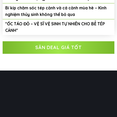
Bí kíp chăm sóc tép cảnh và cá cảnh mùa hè – Kinh
nghiệm thủy sinh không thể bỏ qua
"ỐC TÁO ĐỎ – VỆ SĨ VỆ SINH TỰ NHIÊN CHO BỂ TÉP
CẢNH"
SĂN DEAL GIÁ TỐT