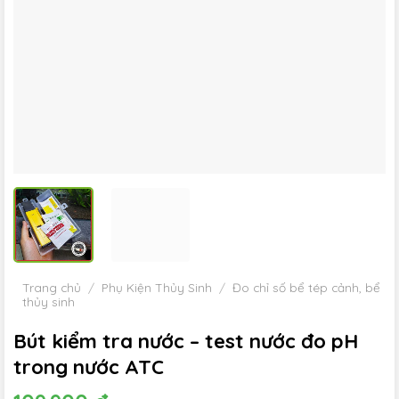
Trang chủ
/
Phụ Kiện Thủy Sinh
/
Đo chỉ số bể tép cảnh, bể
thủy sinh
Bút kiểm tra nước – test nước đo pH
trong nước ATC