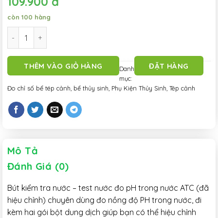
109.900
đ
còn 100 hàng
Bút kiểm tra nước - test nước đo pH trong nước ATC số lượng
THÊM VÀO GIỎ HÀNG
ĐẶT HÀNG
Danh
mục:
Đo chỉ số bể tép cảnh, bể thủy sinh
,
Phụ Kiện Thủy Sinh
,
Tép cảnh
Mô Tả
Đánh Giá (0)
Bút kiểm tra nước – test nước đo pH trong nước ATC (đã
hiệu chỉnh) chuyên dùng đo nồng độ PH trong nước, đi
kèm hai gói bột dung dịch giúp bạn có thể hiệu chỉnh