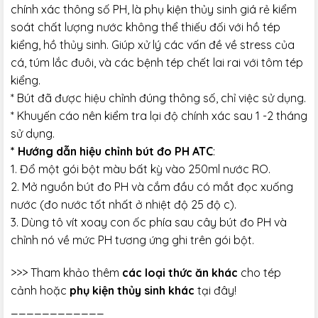
chính xác thông số PH, là phụ kiện thủy sinh giá rẻ kiểm
soát chất lượng nước không thể thiếu đối với hồ tép
kiểng, hồ thủy sinh. Giúp xử lý các vấn đề về stress của
cá, túm lắc đuôi, và các bệnh tép chết lai rai với tôm tép
kiểng.
* Bút đã được hiệu chỉnh đúng thông số, chỉ việc sử dụng.
* Khuyến cáo nên kiểm tra lại độ chính xác sau 1 -2 tháng
sử dụng.
* Hướng dẫn hiệu chỉnh bút đo PH ATC
:
1. Đổ một gói bột màu bất kỳ vào 250ml nước RO.
2. Mở nguồn bút đo PH và cắm đầu có mắt đọc xuống
nước (đo nước tốt nhất ở nhiệt độ 25 độ c).
3. Dùng tô vít xoay con ốc phía sau cây bút đo PH và
chỉnh nó về mức PH tương ứng ghi trên gói bột.
>>> Tham khảo thêm
các loại thức ăn khác
cho tép
cảnh hoặc
phụ kiện thủy sinh khác
tại đây!
____________