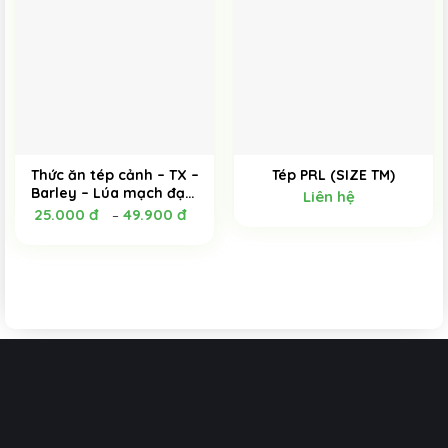
Thức ăn tép cảnh – TX –
Tép PRL (SIZE TM)
Barley – Lúa mạch đạm
Liên hệ
thực vật cao cấp – Siêu
25.000
đ
49.900
đ
–
bu không đục nước