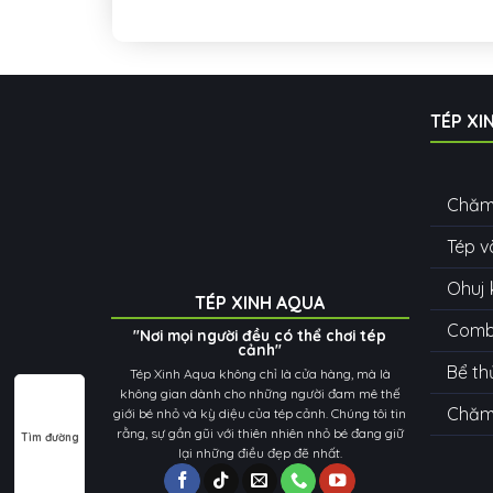
TÉP XI
Chăm
Tép v
Ohuj 
TÉP XINH AQUA
Combo
"Nơi mọi người đều có thể chơi tép
cảnh"
Bể th
Tép Xinh Aqua không chỉ là cửa hàng, mà là
không gian dành cho những người đam mê thế
Chăm 
giới bé nhỏ và kỳ diệu của tép cảnh. Chúng tôi tin
rằng, sự gần gũi với thiên nhiên nhỏ bé đang giữ
Tìm đường
lại những điều đẹp đẽ nhất.