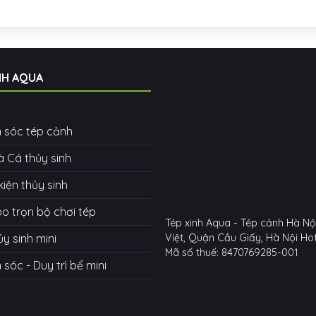
NH AQUA
 sóc tép cảnh
à Cá thủy sinh
kiện thủy sinh
 trọn bộ chơi tép
Tép xinh Aqua - Tép cảnh Hà Nộ
ủy sinh mini
Việt, Quận Cầu Giấy, Hà Nội
Hot
Mã số thuế: 8470769285-001
sóc - Duy trì bể mini