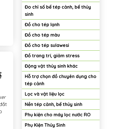
Đo chỉ số bể tép cảnh, bể thủy
sinh
Đồ cho tép lạnh
Đồ cho tép màu
Đồ cho tép sulawesi
Đồ trang trí, giảm stress
Động vật thủy sinh khác
ể
Hỗ trợ chọn đồ chuyên dụng cho
tép cảnh
Lọc và vật liệu lọc
ker
Nền tép cảnh, bể thủy sinh
 đắt
p
Phụ kiện cho máy lọc nước RO
Phụ Kiện Thủy Sinh