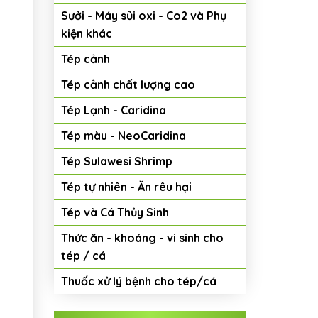
Sưởi - Máy sủi oxi - Co2 và Phụ
kiện khác
Tép cảnh
Tép cảnh chất lượng cao
Tép Lạnh - Caridina
Tép màu - NeoCaridina
Tép Sulawesi Shrimp
Tép tự nhiên - Ăn rêu hại
Tép và Cá Thủy Sinh
Thức ăn - khoáng - vi sinh cho
tép / cá
Thuốc xử lý bệnh cho tép/cá