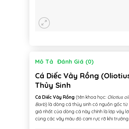
Mô Tả
Đánh Giá (0)
Cá Diếc Vảy Rồng (Oliotiu
Thủy Sinh
Cá Diếc Vảy Rồng
(tên khoa học:
Oliotius ol
Barb
) là dòng cá thủy sinh có nguồn gốc từ
giá nhất của dòng cá này chính là lớp vảy l
cùng các vây màu đỏ cam rực rỡ khi trưởng t