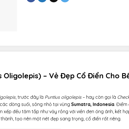
s Oligolepis) – Vẻ Đẹp Cổ Điển Cho B
igolepis
, trước đây là
Puntius oligolepis
– hay còn gọi là
Chec
 các dòng suối, sông nhỏ tại vùng
Sumatra, Indonesia
. Điểm
ớn xếp đều tăm tắp như vảy rồng với viền đen óng ánh, kết hợ
hành, tạo nên một nét đẹp sang trọng, cổ điển rất riêng.