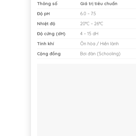
Thông số
Giá trị tiêu chuẩn
Độ pH
6.0 – 7.5
Nhiệt độ
20°C – 26°C
Độ cứng (dH)
4 – 15 dH
Tính khí
Ôn hòa / Hiền lành
Cộng đồng
Bơi đàn (Schooling)