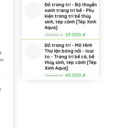
Đồ trang trí - Bộ thuyền
xanh trang trí bể - Phụ
kiện trang trí bể thủy
sinh, tép cảnh [Tép Xinh
Aqua]
Giá
Giá
29.000
đ
25.000
đ
gốc
hiện
Đồ trang trí - Mô Hình
là:
tại
Thợ lặn bóng nổi - loại
29.000 đ.
là:
a
to - Trang trí bể cá, bể
25.000 đ.
ọn
thủy sinh, tép cảnh [Tép
Xinh Aqua]
Giá
Giá
75.000
đ
45.000
đ
gốc
hiện
là:
tại
g
75.000 đ.
là:
45.000 đ.