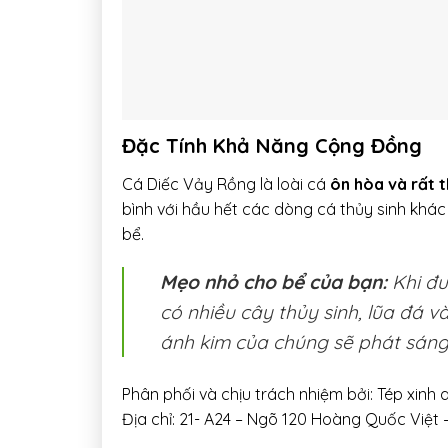
Đặc Tính Khả Năng Cộng Đồng
Cá Diếc Vảy Rồng là loài cá
ôn hòa và rất 
bình với hầu hết các dòng cá thủy sinh khá
bể.
Mẹo nhỏ cho bể của bạn:
Khi đư
có nhiều cây thủy sinh, lũa đá v
ánh kim của chúng sẽ phát sáng 
Phân phối và chịu trách nhiệm bởi: Tép xinh
Địa chỉ: 21- A24 – Ngõ 120 Hoàng Quốc Việt 
____________