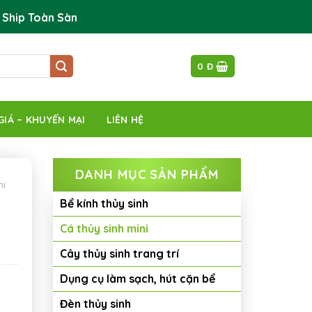
 Ship Toàn Sàn
0
Đ
GIÁ – KHUYẾN MẠI
LIÊN HỆ
DANH MỤC SẢN PHẨM
ni
Bể kính thủy sinh
Cá thủy sinh mini
Cây thủy sinh trang trí
Dụng cụ làm sạch, hút cặn bể
Đèn thủy sinh