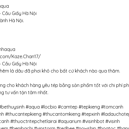
 aqua
– Cầu Giấy Hà Nội
hành Hà Nội.
inhaqua
.com/Kaze.Chan17/
– Cầu Giấy Hà Nội
thêm lá dâu đã phơi khô cho bất cứ khách nào qua thăm.
ụng cho khách hàng yêu tép bằng sản phẩm tốt với chi phí p
g tư vấn tận tâm nhất.
u
 #bethuysinh #aqua #locbio #camtep #tepkieng #tomcanh
h #thucantepkieng #thucantomkieng #tepxinh #ladauchote
h #thuoctritepchetlairai #aquarium #visinhbot #visinh
ieuem #benibachi #vinstorm #redbee #nowship #hoatoc #han