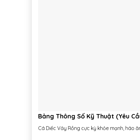
Bảng Thông Số Kỹ Thuật (Yêu Cầ
Cá Diếc Vảy Rồng cực kỳ khỏe mạnh, háo ăn v