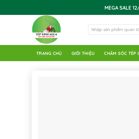
Skip
MEGA SALE 12/
to
content
Tìm
kiếm:
TRANG CHỦ
GIỚI THIỆU
CHĂM SÓC TÉP 