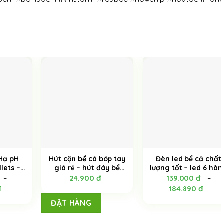
 Hạ pH
Hút cặn bể cá bóp tay
Đèn led bể cả chất
lets –
giá rẻ – hút đáy bể
lượng tốt – led 6 hà
00ML
thủy sinh – 1.5m
WRGP chuyên dụn
24.900
đ
139.000
đ
–
–
cho bể thủy sinh
đ
184.890
đ
ĐẶT HÀNG