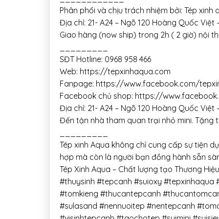
Phân phối và chịu trách nhiệm bởi: Tép xinh
Địa chỉ: 21- A24 – Ngõ 120 Hoàng Quốc Việt 
Giao hàng (now ship) trong 2h ( 2 giờ) nội t
_________
SĐT Hotline: 0968 958 466
Web: https://tepxinhaqua.com
Fanpage: https://www.facebook.com/tepx
Facebook chủ shop: https://www.facebook
Địa chỉ: 21- A24 – Ngõ 120 Hoàng Quốc Việt 
Đến tận nhà tham quan trại nhỏ mini. Tặng 
_________
Tép xinh Aqua không chỉ cung cấp sự tiện d
hợp mà còn là người bạn đồng hành sẵn sàn
Tép Xinh Aqua – Chất lượng tạo Thương Hiệ
#thuysinh #tepcanh #suioxy #tepxinhaqua
#tomkieng #thucantepcanh #thucantomcan
#sulasand #nennuoitep #nentepcanh #tomcan
#visinhtepcanh #taochotep #suimini #suis