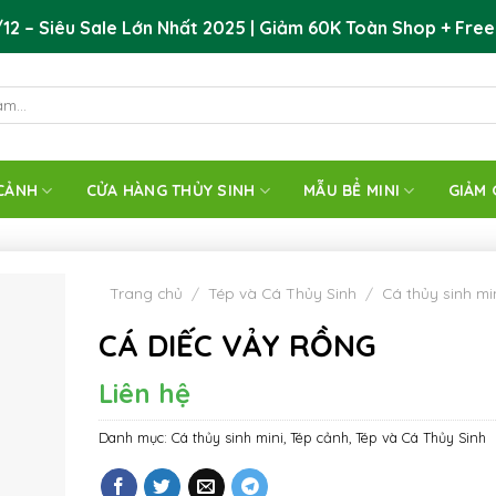
12 – Siêu Sale Lớn Nhất 2025 | Giảm 60K Toàn Shop + Free
CẢNH
CỬA HÀNG THỦY SINH
MẪU BỂ MINI
GIẢM 
Trang chủ
/
Tép và Cá Thủy Sinh
/
Cá thủy sinh mi
CÁ DIẾC VẢY RỒNG
Liên hệ
Danh mục:
Cá thủy sinh mini
,
Tép cảnh
,
Tép và Cá Thủy Sinh