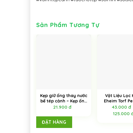
Sản Phẩm Tương Tự
Kẹp giữ ống thay nước
Vật Liệu Lọc
bể tép cảnh – Kẹp ống
Eheim Torf Pel
thay nước bể cá (loại
100ML và 3
21.900
đ
43.000
đ
càng cua)
125.000
ĐẶT HÀNG