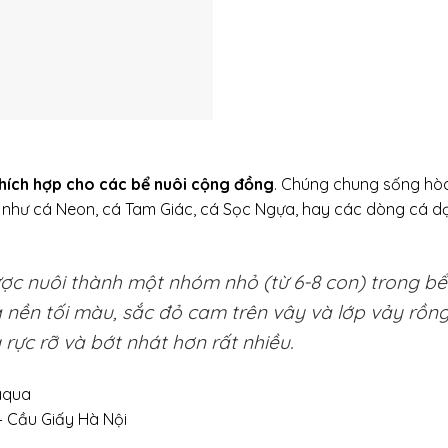
thích hợp cho các bể nuôi cộng đồng
. Chúng chung sống hò
c như cá Neon, cá Tam Giác, cá Sọc Ngựa, hay các dòng cá d
ợc nuôi thành một nhóm nhỏ (từ 6-8 con) trong bể
à nền tối màu, sắc đỏ cam trên vây và lớp vảy rồn
rực rỡ và bớt nhát hơn rất nhiều.
 aqua
– Cầu Giấy Hà Nội