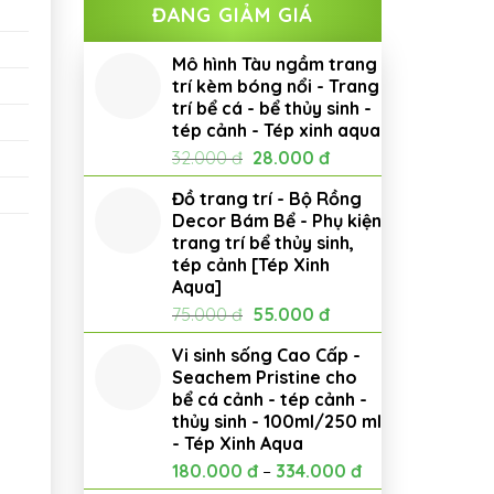
ĐANG GIẢM GIÁ
Mô hình Tàu ngầm trang
trí kèm bóng nổi - Trang
trí bể cá - bể thủy sinh -
tép cảnh - Tép xinh aqua
Giá
Giá
32.000
đ
28.000
đ
gốc
hiện
Đồ trang trí - Bộ Rồng
là:
tại
Decor Bám Bể - Phụ kiện
32.000 đ.
là:
trang trí bể thủy sinh,
28.000 đ.
tép cảnh [Tép Xinh
Aqua]
Giá
Giá
75.000
đ
55.000
đ
gốc
hiện
Vi sinh sống Cao Cấp -
là:
tại
Seachem Pristine cho
75.000 đ.
là:
bể cá cảnh - tép cảnh -
55.000 đ.
thủy sinh - 100ml/250 ml
- Tép Xinh Aqua
180.000
đ
–
334.000
đ