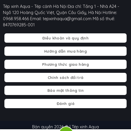
Tép xinh Aqua - Tép cảnh Hà Nội
Địa chỉ: Tầng 1 - Nhà A24 -
Ngõ 120 Hoàng Quốc Việt, Quận Cầu Giấy, Hà Nội
Hotline:
0968.958.466
Email: tepxinhaqua@gmail.com
Mã số thuế:
8470769285-001
Điều khoản và quy định
Hướng dẫn mua hàng
Phương thức giao hàng
Chính sách đổi trả
Bảo mật thông tin
Đánh giá
Bản quyền 2026 © | Tép xinh Aqua