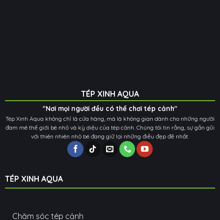
TÉP XINH AQUA
"Nơi mọi người đều có thể chơi tép cảnh"
Tép Xinh Aqua không chỉ là cửa hàng, mà là không gian dành cho những người
đam mê thế giới bé nhỏ và kỳ diệu của tép cảnh. Chúng tôi tin rằng, sự gần gũi
với thiên nhiên nhỏ bé đang giữ lại những điều đẹp đẽ nhất.
TÉP XINH AQUA
Chăm sóc tép cảnh