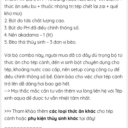
thức ăn siêu bu + thuốc nhộng trị tép chết lai zai + quế
khử mùi)
2. Bút đo tds chất lượng cao.
3. Bút đo PH đã điều chỉnh thông số.
4. Nền akadama – 1 (lit)
5. Bèo thả thủy sinh – 3 đơn vị bèo.
Với bộ combo này, người mua đã có đầy đủ trọng bộ từ
thức ăn cho tép cảnh, đến vi sinh bột chuyên dụng cho
tép, khoáng nước cao cấp, nền setup cùng công cụ để
điều chỉnh thông số bể. Đảm bảo cho việc chơi tép cảnh
trở lên dễ dàng hơi bao giờ hết.
--> Mọi thắc mắc cần tư vấn thêm vui lòng liên hệ với Tép
xinh aqua để được tư vẫn nhiệt tâm nhất.
>>> Tham khảo thêm
các loại thức ăn khác
cho tép
cảnh hoặc
phụ kiện thủy sinh khác
tại đây!
____________