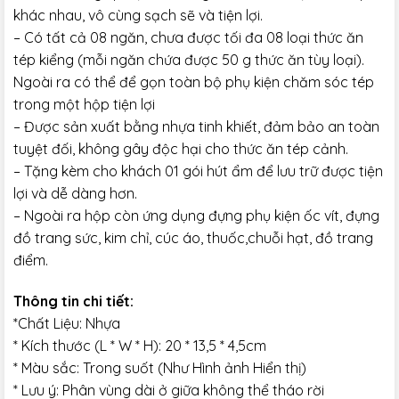
khác nhau, vô cùng sạch sẽ và tiện lợi.
– Có tất cả 08 ngăn, chưa được tối đa 08 loại thức ăn
tép kiểng (mỗi ngăn chứa được 50 g thức ăn tùy loại).
Ngoài ra có thể để gọn toàn bộ phụ kiện chăm sóc tép
trong một hộp tiện lợi
– Được sản xuất bằng nhựa tinh khiết, đảm bảo an toàn
tuyệt đối, không gây độc hại cho thức ăn tép cảnh.
– Tặng kèm cho khách 01 gói hút ẩm để lưu trữ được tiện
lợi và dễ dàng hơn.
– Ngoài ra hộp còn ứng dụng đựng phụ kiện ốc vít, đựng
đồ trang sức, kim chỉ, cúc áo, thuốc,chuỗi hạt, đồ trang
điểm.
Thông tin chi tiết:
*Chất Liệu: Nhựa
* Kích thước (L * W * H): 20 * 13,5 * 4,5cm
* Màu sắc: Trong suốt (Như Hình ảnh Hiển thị)
* Lưu ý: Phân vùng dài ở giữa không thể tháo rời