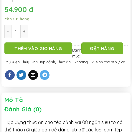
54.900
đ
còn 101 hàng
Hộp dụng cụ - đựng thức ăn tép cảnh - phụ kiện - tháo lắp lin
THÊM VÀO GIỎ HÀNG
ĐẶT HÀNG
Danh
mục:
Phụ Kiện Thủy Sinh
,
Tép cảnh
,
Thức ăn - khoáng - vi sinh cho tép / cá
Mô Tả
Đánh Giá (0)
Hộp đựng thức ăn cho tép cảnh với 08 ngăn siêu to có
thể tháo rời giúp bạn dễ dàng lưu trữ các loại cám tép