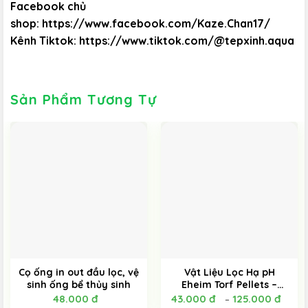
Facebook chủ
shop:
https://www.facebook.com/Kaze.Chan17/
Kênh Tiktok:
https://www.tiktok.com/@tepxinh.aqua
Sản Phẩm Tương Tự
Cọ ống in out đầu lọc, vệ
Vật Liệu Lọc Hạ pH
sinh ống bể thủy sinh
Eheim Torf Pellets –
100ML và 300ML
48.000
đ
43.000
đ
125.000
đ
–