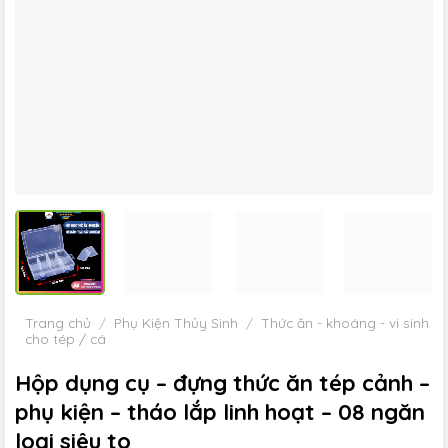
Trang chủ
/
Phụ Kiện Thủy Sinh
/
Thức ăn - khoáng - vi sinh
cho tép / cá
Hộp dụng cụ – đựng thức ăn tép cảnh –
phụ kiện – tháo lắp linh hoạt – 08 ngăn
loại siêu to