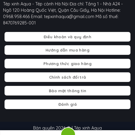
Tép xinh Aqua - Tép cảnh Hà Nội
Địa chỉ: Tầng 1 - Nhà A24 -
Ngõ 120 Hoàng Quốc Việt, Quận Cầu Giấy, Hà Nội
Hotline:
0968.958.466
Email: tepxinhaqua@gmail.com
Mã số thuế:
8470769285-001
Điều khoản và quy định
Hướng dẫn mua hàng
Phương thức giao hàng
Chính sách đổi trả
Bảo mật thông tin
Đánh giá
Bản quyền 2026 © | Tép xinh Aqua