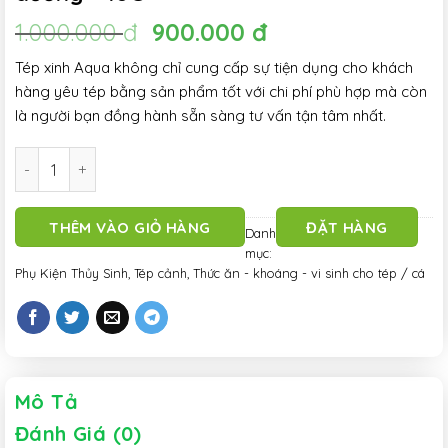
Giá
Giá
1.000.000
đ
900.000
đ
gốc
hiện
Tép xinh Aqua không chỉ cung cấp sự tiện dụng cho khách
là:
tại
hàng yêu tép bằng sản phẩm tốt với chi phí phù hợp mà còn
1.000.000 đ.
là:
là người bạn đồng hành sẵn sàng tư vấn tận tâm nhất.
900.000 đ.
Thức ăn tép cảnh cao cấp BENIBACHI RED BEE AMBITIOUS già
THÊM VÀO GIỎ HÀNG
ĐẶT HÀNG
Danh
mục:
Phụ Kiện Thủy Sinh
,
Tép cảnh
,
Thức ăn - khoáng - vi sinh cho tép / cá
Mô Tả
Đánh Giá (0)