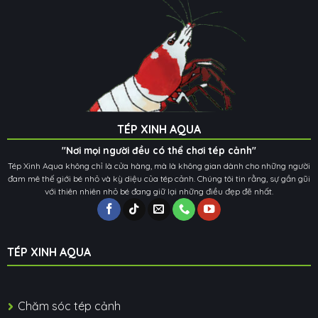
TÉP XINH AQUA
"Nơi mọi người đều có thể chơi tép cảnh"
Tép Xinh Aqua không chỉ là cửa hàng, mà là không gian dành cho những người
đam mê thế giới bé nhỏ và kỳ diệu của tép cảnh. Chúng tôi tin rằng, sự gần gũi
với thiên nhiên nhỏ bé đang giữ lại những điều đẹp đẽ nhất.
TÉP XINH AQUA
Chăm sóc tép cảnh