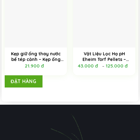
Kẹp giữ ống thay nước
Vật Liệu Lọc Hạ pH
bể tép cảnh – Kẹp ống
Eheim Torf Pellets –
thay nước bể cá (loại
100ML và 300ML
21.900
đ
43.000
đ
125.000
đ
–
càng cua)
ĐẶT HÀNG