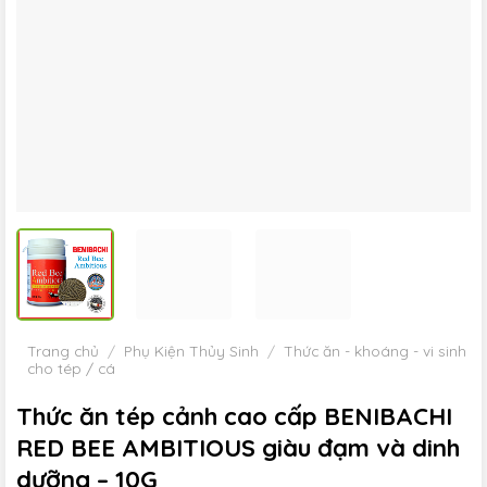
Trang chủ
/
Phụ Kiện Thủy Sinh
/
Thức ăn - khoáng - vi sinh
cho tép / cá
Thức ăn tép cảnh cao cấp BENIBACHI
RED BEE AMBITIOUS giàu đạm và dinh
dưỡng – 10G