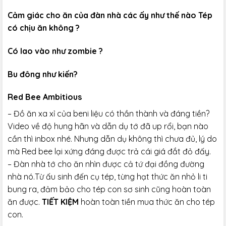
Cảm giác cho ăn của đàn nhà các ấy như thế nào Tép
có chịu ăn không ?
Có lao vào như zombie ?
Bu đông như kiến?
Red Bee Ambitious
– Đồ ăn xa xỉ của beni liệu có thần thành và đáng tiền?
Video về độ hung hãn và dẫn dụ tớ đã up rổi, bạn nào
cần thì inbox nhé. Nhưng dẫn dụ không thì chưa đủ, lý do
mà Red bee lại xứng đáng được trả cái giá đắt đỏ đấy.
– Đàn nhà tớ cho ăn nhìn được cả tứ đại đồng đường
nhà nó.Từ ấu sinh đến cụ tép, từng hạt thức ăn nhỏ li ti
bung ra, đảm bảo cho tép con sơ sinh cũng hoàn toàn
ăn được.
TIẾT KIỆM
hoàn toàn tiền mua thức ăn cho tép
con.