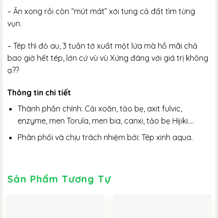
– Ăn xong rồi còn “mút mát” xới tung cả đất tìm từng
vụn.
– Tép thì đỏ au, 3 tuần tớ xuất một lứa mà hồ mãi chả
bao giờ hết tép, lớn cứ vù vù Xứng đáng với giá trị không
ạ??
Thông tin chi tiết
Thành phần chính: Cải xoăn, tảo bẹ, axit fulvic,
enzyme, men Torula, men bia, canxi, tảo bẹ Hijiki….
Phân phối và chịu trách nhiệm bởi: Tép xinh aqua.
Sản Phẩm Tương Tự