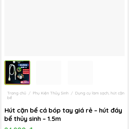
Trang chủ
/
Phụ Kiện Thủy Sinh
/
Dụng cụ làm sạch, hút cặn
bể
Hút cặn bể cá bóp tay giá rẻ – hút đáy
bể thủy sinh – 1.5m