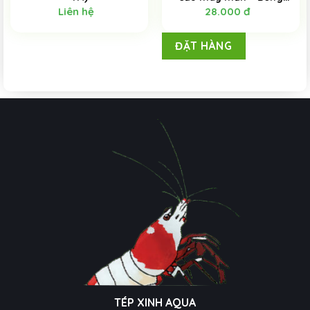
rong biển – Trang trí bể
Liên hệ
28.000
đ
thủy sinh – Bể tép cảnh
ĐẶT HÀNG
TÉP XINH AQUA