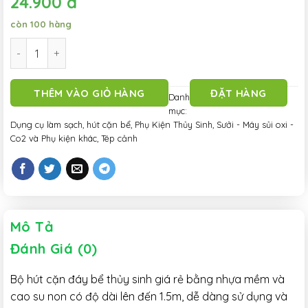
24.900
đ
còn 100 hàng
Hút cặn bể cá bóp tay giá rẻ - hút đáy bể thủy sinh - 1.5m số
THÊM VÀO GIỎ HÀNG
ĐẶT HÀNG
Danh
mục:
Dụng cụ làm sạch, hút cặn bể
,
Phụ Kiện Thủy Sinh
,
Sưởi - Máy sủi oxi -
Co2 và Phụ kiện khác
,
Tép cảnh
Mô Tả
Đánh Giá (0)
Bộ hút cặn đáy bể thủy sinh giá rẻ bằng nhựa mềm và
cao su non có độ dài lên đến 1.5m, dễ dàng sử dụng và