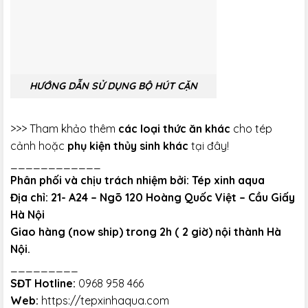
HƯỚNG DẪN SỬ DỤNG BỘ HÚT CẶN
>>> Tham khảo thêm
các loại thức ăn khác
cho tép
cảnh hoặc
phụ kiện thủy sinh khác
tại đây!
____________
Phân phối và chịu trách nhiệm bởi: Tép xinh aqua
Địa chỉ: 21- A24 – Ngõ 120 Hoàng Quốc Việt – Cầu Giấy
Hà Nội
Giao hàng (now ship) trong 2h ( 2 giờ) nội thành Hà
Nội.
_________
SĐT Hotline:
0968 958 466
Web:
https://tepxinhaqua.com