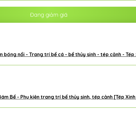
Đang giảm giá
 bóng nổi - Trang trí bể cá - bể thủy sinh - tép cảnh - Tép
ám Bể - Phụ kiện trang trí bể thủy sinh, tép cảnh [Tép Xin