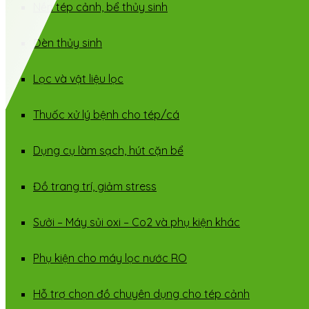
Nền tép cảnh, bể thủy sinh
Đèn thủy sinh
Lọc và vật liệu lọc
Thuốc xử lý bệnh cho tép/cá
Dụng cụ làm sạch, hút cặn bể
Đồ trang trí, giảm stress
Sưởi – Máy sủi oxi – Co2 và phụ kiện khác
Phụ kiện cho máy lọc nước RO
Hỗ trợ chọn đồ chuyên dụng cho tép cảnh