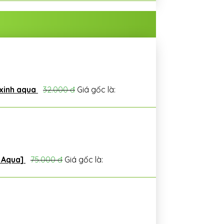
 xinh aqua
32.000
đ
Giá gốc là:
h Aqua]
75.000
đ
Giá gốc là: