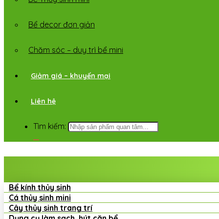
Bể decor đơn giản
Chăm sóc – duy trì bể mini
Giảm giá – khuyến mại
Liên hệ
Tìm kiếm:
Bể kính thủy sinh
Cá thủy sinh mini
Cây thủy sinh trang trí
Dụng cụ làm sạch, hút cặn bể