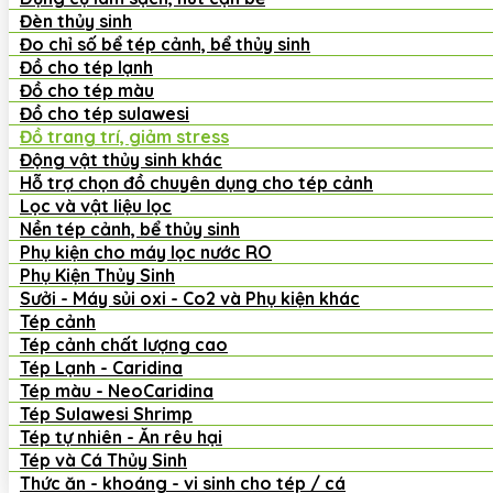
Đèn thủy sinh
Đo chỉ số bể tép cảnh, bể thủy sinh
Đồ cho tép lạnh
Đồ cho tép màu
Đồ cho tép sulawesi
Đồ trang trí, giảm stress
Động vật thủy sinh khác
Hỗ trợ chọn đồ chuyên dụng cho tép cảnh
Lọc và vật liệu lọc
Nền tép cảnh, bể thủy sinh
Phụ kiện cho máy lọc nước RO
Phụ Kiện Thủy Sinh
Sưởi - Máy sủi oxi - Co2 và Phụ kiện khác
Tép cảnh
Tép cảnh chất lượng cao
Tép Lạnh - Caridina
Tép màu - NeoCaridina
Tép Sulawesi Shrimp
Tép tự nhiên - Ăn rêu hại
Tép và Cá Thủy Sinh
Thức ăn - khoáng - vi sinh cho tép / cá