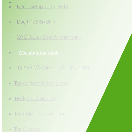
Nền – Setup và Cycle bể
Duy trì bể ổn định
Xử lý Giun – Sán và Mầm bệnh
Cửa hàng thủy sinh
TÉP VÀ CÁ CẢNH – CÂY THỦY SINH
Tép cảnh chất lượng cao
Tép lạnh – Caridina
Tép màu – Neocaridina
Tép Sulawesi