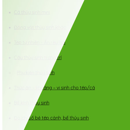
Cá thủy sinh mini
Động vật thủy sinh khác
Tép tự nhiên – Ăn rêu hại
Cây thủy sinh trang trí
Phụ kiện thủy sinh
Thức ăn – khoáng – vi sinh cho tép/cá
Bể kính thủy sinh
Đo chỉ số bẻ tép cảnh, bể thủy sinh