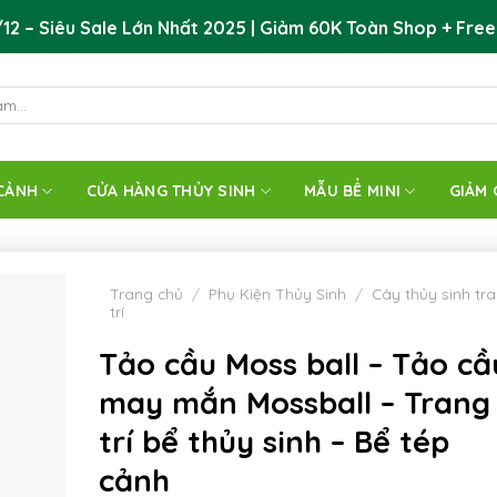
12 – Siêu Sale Lớn Nhất 2025 | Giảm 60K Toàn Shop + Free
CẢNH
CỬA HÀNG THỦY SINH
MẪU BỂ MINI
GIẢM 
Trang chủ
/
Phụ Kiện Thủy Sinh
/
Cây thủy sinh tr
trí
Tảo cầu Moss ball – Tảo cầ
may mắn Mossball – Trang
trí bể thủy sinh – Bể tép
cảnh