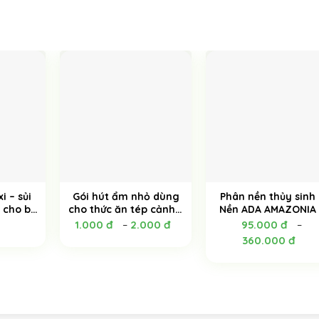
i – sủi
Gói hút ẩm nhỏ dùng
Phân nền thủy sinh 
 cho bể
cho thức ăn tép cảnh –
Nền ADA AMAZONIA 
cá cảnh
1G
AQUA SOIL VER.1 – C
1.000
đ
2.000
đ
95.000
đ
–
–
 – Hàng
VÀNG
360.000
đ
u Đen