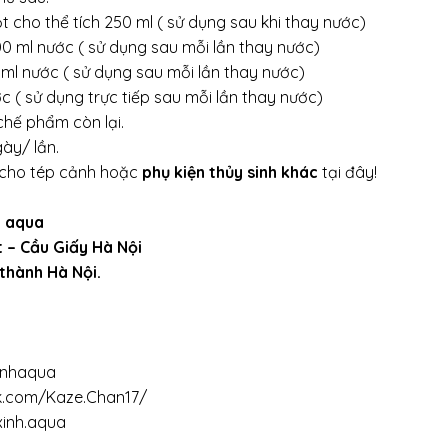
iọt cho thể tích 250 ml ( sử dụng sau khi thay nước)
00 ml nước ( sử dụng sau mỗi lần thay nước)
 ml nước ( sử dụng sau mỗi lần thay nước)
c ( sử dụng trực tiếp sau mỗi lần thay nước)
hế phẩm còn lại.
ày/ lần.
cho tép cảnh hoặc
phụ kiện thủy sinh khác
tại đây!
h aqua
t – Cầu Giấy Hà Nội
 thành Hà Nội.
inhaqua
k.com/Kaze.Chan17/
xinh.aqua