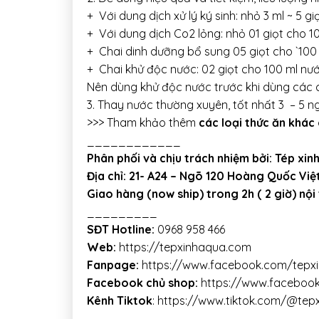
+ Với dung dịch xử lý ký sinh: nhỏ 3 ml ~ 5 g
+ Với dung dịch Co2 lỏng: nhỏ 01 giọt cho 1
+ Chai dinh dưỡng bổ sung 05 giọt cho `100
+ Chai khử độc nước: 02 giọt cho 100 ml nướ
Nên dùng khử độc nước trước khi dùng các c
3. Thay nước thường xuyên, tốt nhất 3 – 5 ng
>>> Tham khảo thêm
các loại thức ăn khác
____________
Phân phối và chịu trách nhiệm bởi: Tép xin
Địa chỉ: 21- A24 – Ngõ 120 Hoàng Quốc Việ
Giao hàng (now ship) trong 2h ( 2 giờ) nội
_________
SĐT Hotline:
0968 958 466
Web:
https://tepxinhaqua.com
Fanpage:
https://www.facebook.com/tepx
Facebook chủ shop:
https://www.faceboo
Kênh Tiktok
:
https://www.tiktok.com/@tep