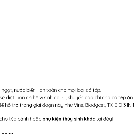
ngọt, nước biển… an toàn cho mọi loại cá tép.
sẽ diệt luôn cả hệ vi sinh có lợi, khuyến cáo chỉ cho cá tép ăn
hỗ trợ trong giai đoạn này như Vins, Biodgest, TX-BIO 3 IN 
cho tép cảnh hoặc
phụ kiện thủy sinh khác
tại đây!
h aqua