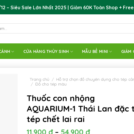
12 – Siêu Sale Lớn Nhất 2025 | Giảm 60K Toàn Shop + Free
CẢNH
CỬA HÀNG THỦY SINH
MẪU BỂ MINI
GIẢM 
Trang chủ
/
Hỗ trợ chọn đồ chuyên dụng cho tép cả
/
Đồ cho tép màu
Thuốc con nhộng
AQUARIUM-1 Thái Lan đặc t
tép chết lai rai
11.900
đ
–
54.900
đ