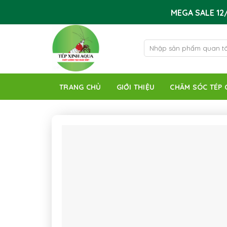
Skip
MEGA SALE 12/
to
content
Tìm
kiếm:
TRANG CHỦ
GIỚI THIỆU
CHĂM SÓC TÉP 