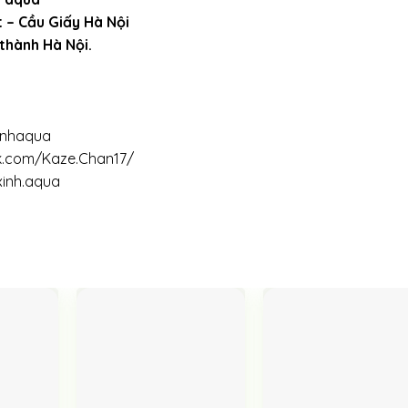
t – Cầu Giấy Hà Nội
 thành Hà Nội.
inhaqua
k.com/Kaze.Chan17/
xinh.aqua