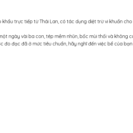
ẩu trực tiếp từ Thái Lan, có tác dụng diệt trừ vi khuẩn cho
ai một ngày vài ba con, tép mềm nhũn, bốc mùi thối và không c
c đo đạc đã ở mức tiêu chuẩn, hãy nghĩ đến việc bể của bạn