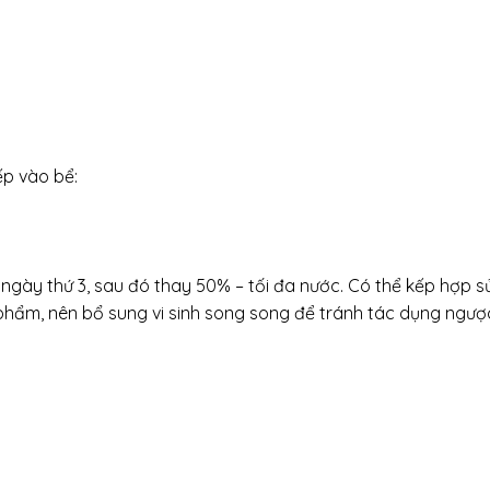
ếp vào bể:
 ngày thứ 3, sau đó thay 50% – tối đa nước. Có thể kếp hợp s
 phẩm, nên bổ sung vi sinh song song để tránh tác dụng ngượ