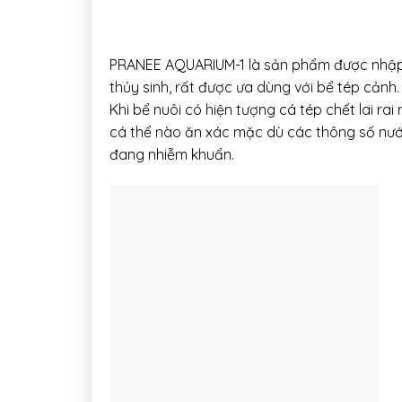
PRANEE AQUARIUM-1 là sản phẩm được nhập kh
thủy sinh, rất được ưa dùng với bể tép cảnh.
Khi bể nuôi có hiện tượng cá tép chết lai r
cá thể nào ăn xác mặc dù các thông số nướ
đang nhiễm khuẩn.