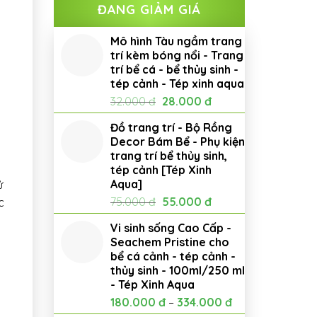
ĐANG GIẢM GIÁ
Mô hình Tàu ngầm trang
trí kèm bóng nổi - Trang
trí bể cá - bể thủy sinh -
tép cảnh - Tép xinh aqua
Giá
Giá
32.000
đ
28.000
đ
gốc
hiện
Đồ trang trí - Bộ Rồng
là:
tại
Decor Bám Bể - Phụ kiện
32.000 đ.
là:
trang trí bể thủy sinh,
28.000 đ.
tép cảnh [Tép Xinh
Aqua]
ử
Giá
Giá
75.000
đ
55.000
đ
c
gốc
hiện
Vi sinh sống Cao Cấp -
là:
tại
Seachem Pristine cho
75.000 đ.
là:
bể cá cảnh - tép cảnh -
55.000 đ.
thủy sinh - 100ml/250 ml
- Tép Xinh Aqua
180.000
đ
–
334.000
đ