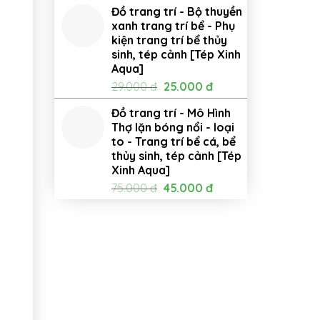
Đồ trang trí - Bộ thuyền
xanh trang trí bể - Phụ
kiện trang trí bể thủy
sinh, tép cảnh [Tép Xinh
Aqua]
Giá
Giá
29.000
đ
25.000
đ
gốc
hiện
Đồ trang trí - Mô Hình
là:
tại
Thợ lặn bóng nổi - loại
29.000 đ.
là:
to - Trang trí bể cá, bể
25.000 đ.
thủy sinh, tép cảnh [Tép
Xinh Aqua]
Giá
Giá
75.000
đ
45.000
đ
gốc
hiện
là:
tại
75.000 đ.
là:
45.000 đ.
1