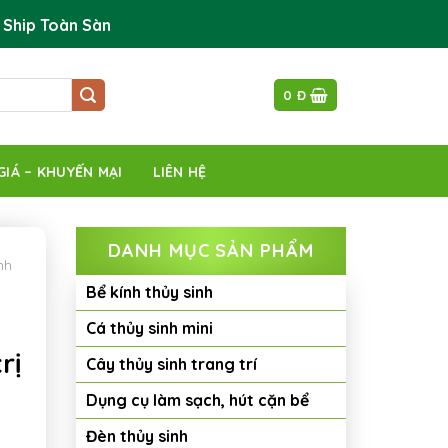
 Ship Toàn Sàn
0
Đ
GIÁ – KHUYẾN MẠI
LIÊN HỆ
DANH MỤC SẢN PHẨM
nh
Bể kính thủy sinh
Cá thủy sinh mini
rị
Cây thủy sinh trang trí
Dụng cụ làm sạch, hút cặn bể
Đèn thủy sinh