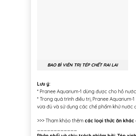
BAO BÌ VIÊN TRỊ TÉP CHẾT RAI LAI
Lưu ý:
* Pranee Aquarium-1 dùng được cho hồ nước 
* Trong quá trình điều trị, Pranee Aquarium-1 
vừa đủ và sử dụng các chế phẩm khử nước để 
>>> Tham khảo thêm
các loại thức ăn khác
____________
Phân phối và chịu trách nhiệm bởi: Tép xin