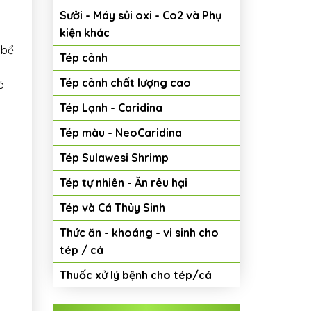
Sưởi - Máy sủi oxi - Co2 và Phụ
kiện khác
 bể
Tép cảnh
Tép cảnh chất lượng cao
ó
Tép Lạnh - Caridina
Tép màu - NeoCaridina
Tép Sulawesi Shrimp
Tép tự nhiên - Ăn rêu hại
Tép và Cá Thủy Sinh
Thức ăn - khoáng - vi sinh cho
tép / cá
Thuốc xử lý bệnh cho tép/cá