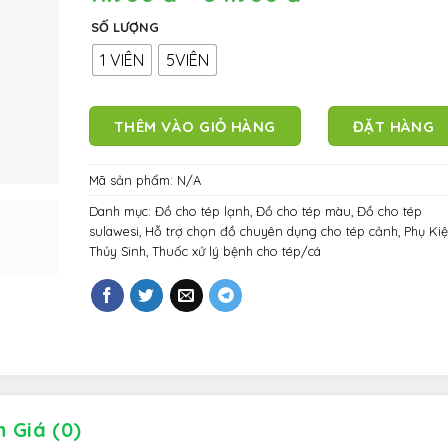
SỐ LƯỢNG
1 VIÊN
5VIÊN
THÊM VÀO GIỎ HÀNG
ĐẶT HÀNG
Mã sản phẩm:
N/A
Danh mục:
Đồ cho tép lạnh
,
Đồ cho tép màu
,
Đồ cho tép
sulawesi
,
Hỗ trợ chọn đồ chuyên dụng cho tép cảnh
,
Phụ Ki
Thủy Sinh
,
Thuốc xử lý bệnh cho tép/cá
 Giá (0)