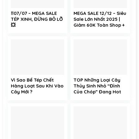
‼️07/07 – MEGA SALE
MEGA SALE 12/12 – Siêu
TÉP XINH, ĐỪNG BỎ LỠ
Sale Lớn Nhất 2025 |
💥
Giảm 60K Toàn Shop +
Free Ship Toàn Sàn
Vì Sao Bể Tép Chết
TOP Những Loại Cây
Hàng Loạt Sau Khi Vào
Thủy Sinh Nhỏ “Đỉnh
Cây Mới ?
Của Chóp” Đang Hot
Tại Tép Xinh Aqua