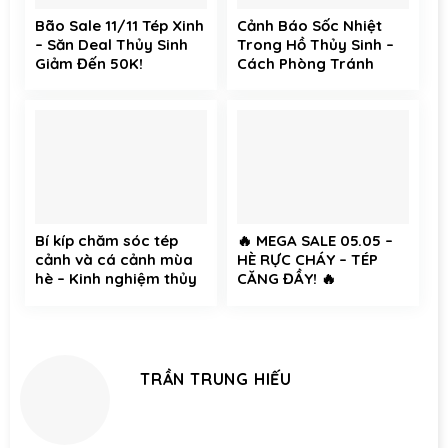
Bão Sale 11/11 Tép Xinh
Cảnh Báo Sốc Nhiệt
– Săn Deal Thủy Sinh
Trong Hồ Thủy Sinh –
Giảm Đến 50K!
Cách Phòng Tránh
Hiệu Quả Cho Cá Cảnh
và Tép Cảnh
Bí kíp chăm sóc tép
🔥 MEGA SALE 05.05 –
cảnh và cá cảnh mùa
HÈ RỰC CHÁY – TÉP
hè – Kinh nghiệm thủy
CĂNG ĐẦY! 🔥
sinh không thể bỏ qua
TRẦN TRUNG HIẾU