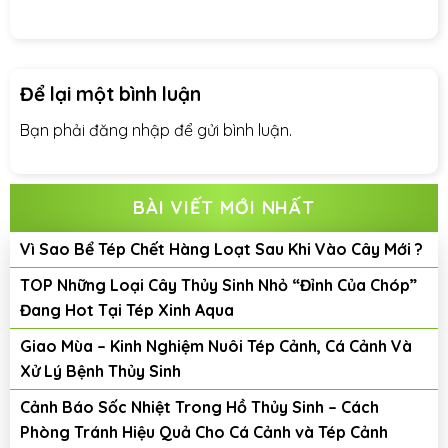
Để lại một bình luận
Bạn phải
đăng nhập
để gửi bình luận.
BÀI VIẾT MỚI NHẤT
Vì Sao Bể Tép Chết Hàng Loạt Sau Khi Vào Cây Mới ?
TOP Những Loại Cây Thủy Sinh Nhỏ “Đỉnh Của Chóp”
Đang Hot Tại Tép Xinh Aqua
Giao Mùa – Kinh Nghiệm Nuôi Tép Cảnh, Cá Cảnh Và
Xử Lý Bệnh Thủy Sinh
Cảnh Báo Sốc Nhiệt Trong Hồ Thủy Sinh – Cách
Phòng Tránh Hiệu Quả Cho Cá Cảnh và Tép Cảnh