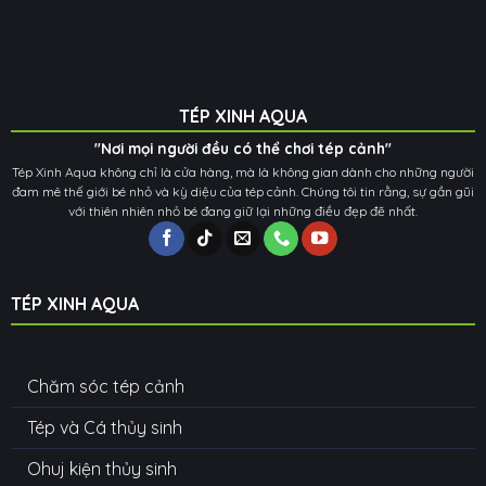
TÉP XINH AQUA
"Nơi mọi người đều có thể chơi tép cảnh"
Tép Xinh Aqua không chỉ là cửa hàng, mà là không gian dành cho những người
đam mê thế giới bé nhỏ và kỳ diệu của tép cảnh. Chúng tôi tin rằng, sự gần gũi
với thiên nhiên nhỏ bé đang giữ lại những điều đẹp đẽ nhất.
TÉP XINH AQUA
Chăm sóc tép cảnh
Tép và Cá thủy sinh
Ohuj kiện thủy sinh