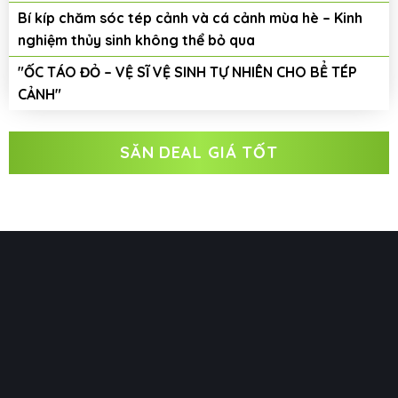
Bí kíp chăm sóc tép cảnh và cá cảnh mùa hè – Kinh
nghiệm thủy sinh không thể bỏ qua
"ỐC TÁO ĐỎ – VỆ SĨ VỆ SINH TỰ NHIÊN CHO BỂ TÉP
CẢNH"
SĂN DEAL GIÁ TỐT