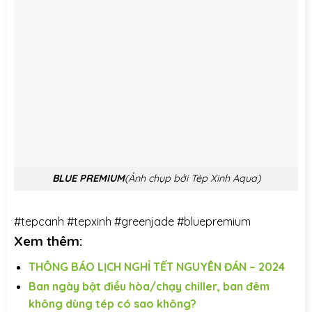
BLUE PREMIUM
(Ảnh chụp bởi Tép Xinh Aqua)
#tepcanh
#tepxinh
#greenjade
#bluepremium
Xem thêm:
THÔNG BÁO LỊCH NGHỈ TẾT NGUYÊN ĐÁN – 2024
Ban ngày bật điều hòa/chạy chiller, ban đêm
không dùng tép có sao không?