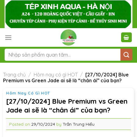
Skip
to
content
Tìm
kiếm:
Trang chủ
/
Hôm nay có gì HOT
/
[27/10/2024] Blue
Premium vs Green Jade ai sẽ là “chân ái” của bạn?
Hôm Nay Có Gì HOT
[27/10/2024] Blue Premium vs Green
Jade ai sẽ là “chân ái” của bạn?
Posted on
29/10/2024
by
Trần Trung Hiếu