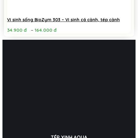
Vi sinh sống BioZym 303 – Vi sinh cá cảnh, tép cảnh
–
34.900
đ
164.000
đ
TÉP XINH AQUA