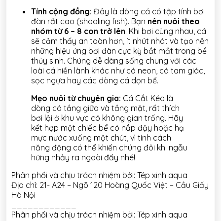
Tính cộng đồng:
Đây là dòng cá có tập tính bơi
đàn rất cao (shoaling fish). Bạn
nên nuôi theo
nhóm từ 6 – 8 con trở lên
. Khi bơi cùng nhau, cá
sẽ cảm thấy an toàn hơn, ít nhút nhát và tạo nên
những hiệu ứng bơi đàn cực kỳ bắt mắt trong bể
thủy sinh. Chúng dễ dàng sống chung với các
loài cá hiền lành khác như cá neon, cá tam giác,
sọc ngựa hay các dòng cá dọn bể.
Mẹo nuôi từ chuyên gia:
Cá Cắt Kéo là
dòng cá tầng giữa và tầng mặt, rất thích
bơi lội ở khu vực có không gian trống. Hãy
kết hợp một chiếc bể có nắp đậy hoặc hạ
mực nước xuống một chút, vì tính cách
năng động có thể khiến chúng đôi khi ngẫu
hứng nhảy ra ngoài đấy nhé!
Phân phối và chịu trách nhiệm bởi: Tép xinh aqua
Địa chỉ: 21- A24 – Ngõ 120 Hoàng Quốc Việt – Cầu Giấy
Hà Nội
____________
Phân phối và chịu trách nhiệm bởi: Tép xinh aqua