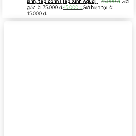
sinh, tép cảnh [Tép Xinh Aqua]
75.000
đ
Giá
gốc là: 75.000 đ.
45.000
đ
Giá hiện tại là:
45.000 đ.