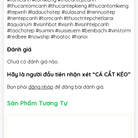
#thucantomcanh #thucantepkieng #thucantomkieng
#tepxinh #ladauchotep #sulasand #nennuoitep
#nentepcanh #tomcanh #thuoctritepchetlairai
#aquarium #visinhbot #visinh #visinhtepcanh
#taochotep #suimini #suisieuem #benibachi #vinstorm
#redbee #nowship #hoatoc #hanoi
Đánh giá
Chưa có đánh giá nào.
Hãy là người đầu tiên nhận xét “CÁ CẮT KÉO”
Bạn phải
đăng nhập
để đăng bài đánh giá.
Sản Phẩm Tương Tự