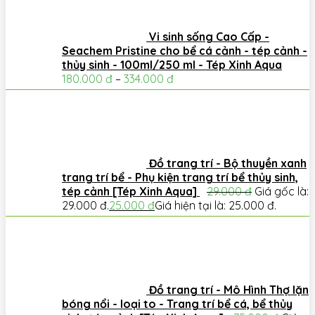
Vi sinh sống Cao Cấp -
Seachem Pristine cho bể cá cảnh - tép cảnh -
thủy sinh - 100ml/250 ml - Tép Xinh Aqua
180.000
đ
–
334.000
đ
Đồ trang trí - Bộ thuyền xanh
trang trí bể - Phụ kiện trang trí bể thủy sinh,
tép cảnh [Tép Xinh Aqua]
29.000
đ
Giá gốc là:
29.000 đ.
25.000
đ
Giá hiện tại là: 25.000 đ.
Đồ trang trí - Mô Hình Thợ lặn
bóng nổi - loại to - Trang trí bể cá, bể thủy