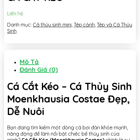
Liên hệ
Danh mục:
Cá thủy sinh mini
,
Tép cảnh
,
Tép và Cá Thủy
Sinh
Mô Tả
Đánh Giá (0)
Cá Cắt Kéo – Cá Thủy Sinh
Moenkhausia Costae Đẹp,
Dễ Nuôi
Bạn đang tìm kiếm một dòng cá bơi đàn khỏe mạnh,
năng động để làm nổi bật chiếc bể thủy sinh của
mình?
Cá Cắt Kéo (Moenkhausia Costae)
chính là sự