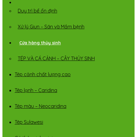
Duy trì bể ổn định
Xử lý Giun – Sán và Mầm bệnh
Cửa hàng thủy sinh
TÉP VÀ CÁ CẢNH – CÂY THỦY SINH
Tép cảnh chất lượng cao
Tép lạnh – Caridina
Tép màu – Neocaridina
Tép Sulawesi