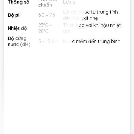
Thông số
Lưu ý
chuẩn
Ưa dải nước từ trung tính
Độ pH
6.0 – 7.5
đến hơi axit nhẹ
23°C –
Thích hợp với khí hậu nhiệt
Nhiệt độ
28°C
đới
Độ cứng
5 – 15 dH
Nước mềm đến trung bình
nước (dH)