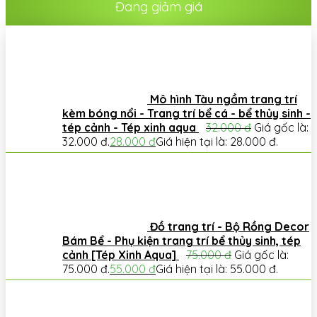
Đang giảm giá
Mô hình Tàu ngầm trang trí
kèm bóng nổi - Trang trí bể cá - bể thủy sinh -
tép cảnh - Tép xinh aqua
32.000
đ
Giá gốc là:
32.000 đ.
28.000
đ
Giá hiện tại là: 28.000 đ.
Đồ trang trí - Bộ Rồng Decor
Bám Bể - Phụ kiện trang trí bể thủy sinh, tép
cảnh [Tép Xinh Aqua]
75.000
đ
Giá gốc là:
75.000 đ.
55.000
đ
Giá hiện tại là: 55.000 đ.