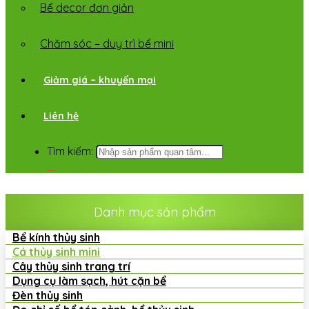
Bể decor đơn giản
Chăm sóc – duy trì bể mini
Giảm giá – khuyến mại
Liên hệ
Tìm kiếm:
Danh mục sản phẩm
Bể kính thủy sinh
Cá thủy sinh mini
Cây thủy sinh trang trí
Dụng cụ làm sạch, hút cặn bể
Đèn thủy sinh