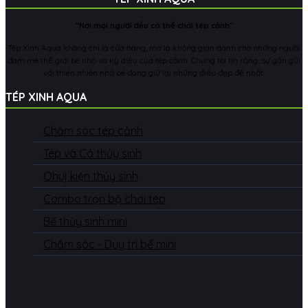
"Nơi mọi người đều có thể chơi tép cảnh"
Tép Xinh Aqua không chỉ là cửa hàng, mà là không gian dành cho những người
đam mê thế giới bé nhỏ và kỳ diệu của tép cảnh. Chúng tôi tin rằng, sự gần gũi
với thiên nhiên nhỏ bé đang giữ lại những điều đẹp đẽ nhất.
TÉP XINH AQUA
Chăm sóc tép cảnh
Tép và Cá thủy sinh
Ohuj kiện thủy sinh
Combo trọn bộ chơi tép
Bể thủy sinh mini
Chăm sóc - Duy trì bể mini