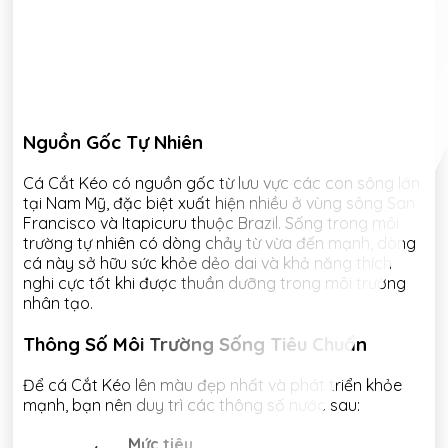
Nguồn Gốc Tự Nhiên
Cá Cắt Kéo có nguồn gốc từ lưu vực các con sông lớn
tại Nam Mỹ, đặc biệt xuất hiện nhiều ở vùng sông San
Francisco và Itapicuru thuộc Brazil. Sống trong môi
trường tự nhiên có dòng chảy từ vừa đến mạnh, dòng
cá này sở hữu sức khỏe dẻo dai và khả năng thích
nghi cực tốt khi được thuần dưỡng trong môi trường
nhân tạo.
Thông Số Môi Trường Sống Tiêu Chuẩn
Để cá Cắt Kéo lên màu đẹp nhất và phát triển khỏe
mạnh, bạn nên duy trì các thông số nước sau:
Mức tiêu