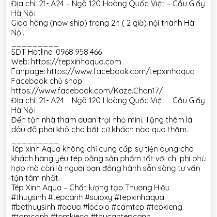
Địa chỉ: 21- A24 – Ngõ 120 Hoàng Quốc Việt – Cầu Giấy
Hà Nội
Giao hàng (now ship) trong 2h ( 2 giờ) nội thành Hà
Nội.
_________
SĐT Hotline: 0968 958 466
Web: https://tepxinhaqua.com
Fanpage: https://www.facebook.com/tepxinhaqua
Facebook chủ shop:
https://www.facebook.com/Kaze.Chan17/
Địa chỉ: 21- A24 – Ngõ 120 Hoàng Quốc Việt – Cầu Giấy
Hà Nội
Đến tận nhà tham quan trại nhỏ mini. Tặng thêm lá
dâu đã phơi khô cho bất cứ khách nào qua thăm.
_________
Tép xinh Aqua không chỉ cung cấp sự tiện dụng cho
khách hàng yêu tép bằng sản phẩm tốt với chi phí phù
hợp mà còn là người bạn đồng hành sẵn sàng tư vấn
tận tâm nhất.
Tép Xinh Aqua – Chất lượng tạo Thương Hiệu
#thuysinh #tepcanh #suioxy #tepxinhaqua
#bethuysinh #aqua #locbio #camtep #tepkieng
#tomcanh #tomkieng #thucantepcanh