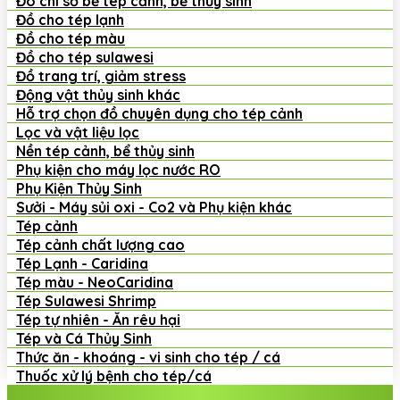
Đo chỉ số bể tép cảnh, bể thủy sinh
Đồ cho tép lạnh
Đồ cho tép màu
Đồ cho tép sulawesi
Đồ trang trí, giảm stress
Động vật thủy sinh khác
Hỗ trợ chọn đồ chuyên dụng cho tép cảnh
Lọc và vật liệu lọc
Nền tép cảnh, bể thủy sinh
Phụ kiện cho máy lọc nước RO
Phụ Kiện Thủy Sinh
Sưởi - Máy sủi oxi - Co2 và Phụ kiện khác
Tép cảnh
Tép cảnh chất lượng cao
Tép Lạnh - Caridina
Tép màu - NeoCaridina
Tép Sulawesi Shrimp
Tép tự nhiên - Ăn rêu hại
Tép và Cá Thủy Sinh
Thức ăn - khoáng - vi sinh cho tép / cá
Thuốc xử lý bệnh cho tép/cá