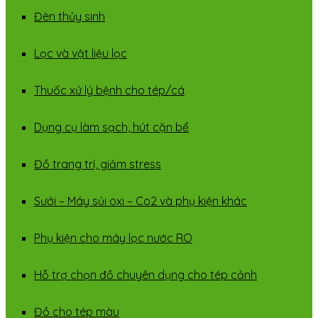
Đèn thủy sinh
Lọc và vật liệu lọc
Thuốc xử lý bệnh cho tép/cá
Dụng cụ làm sạch, hút cặn bể
Đồ trang trí, giảm stress
Sưởi – Máy sủi oxi – Co2 và phụ kiện khác
Phụ kiện cho máy lọc nước RO
Hỗ trợ chọn đồ chuyên dụng cho tép cảnh
Đồ cho tép màu