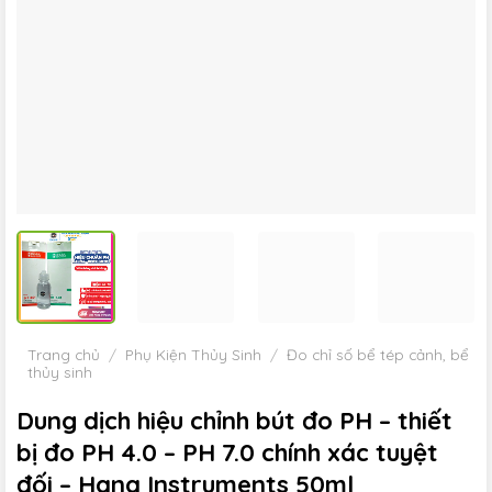
Trang chủ
/
Phụ Kiện Thủy Sinh
/
Đo chỉ số bể tép cảnh, bể
thủy sinh
Dung dịch hiệu chỉnh bút đo PH – thiết
bị đo PH 4.0 – PH 7.0 chính xác tuyệt
đối – Hana Instruments 50ml