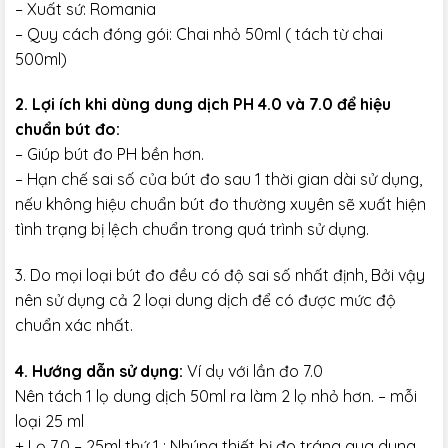
– Xuất sứ: Romania
– Quy cách đóng gói: Chai nhỏ 50ml ( tách từ chai
500ml)
2. Lợi ích khi dùng dung dịch PH 4.0 và 7.0 để hiệu
chuẩn bút đo:
– Giúp bút đo PH bền hơn.
– Hạn chế sai số của bút đo sau 1 thời gian dài sử dụng,
nếu không hiệu chuẩn bút đo thường xuyên sẽ xuất hiện
tình trạng bị lệch chuẩn trong quá trình sử dụng.
3. Do mọi loại bút đo đều có độ sai số nhất định, Bởi vậy
nên sử dụng cả 2 loại dung dịch để có được mức độ
chuẩn xác nhất.
4. Hướng dẫn sử dụng:
Ví dụ với lần đo 7.0
Nên tách 1 lọ dung dịch 50ml ra làm 2 lọ nhỏ hơn. – mỗi
loại 25 ml
+ Lọ 7.0 – 25ml thứ 1 : Nhúng thiết bị đo tráng qua dung