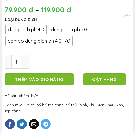
79.900
đ
–
119.900
đ
XÓA
LOẠI DUNG DỊCH
dung dịch ph 4.0
dung dịch ph 7.0
combo dung dịch ph 4.0+7.0
Dung dịch hiệu chỉnh bút đo PH - thiết bị đo PH 4.0 - PH 7.0 
THÊM VÀO GIỎ HÀNG
ĐẶT HÀNG
Mã sản phẩm:
N/A
Danh mục:
Đo chỉ số bể tép cảnh, bể thủy sinh
,
Phụ Kiện Thủy Sinh
,
Tép cảnh