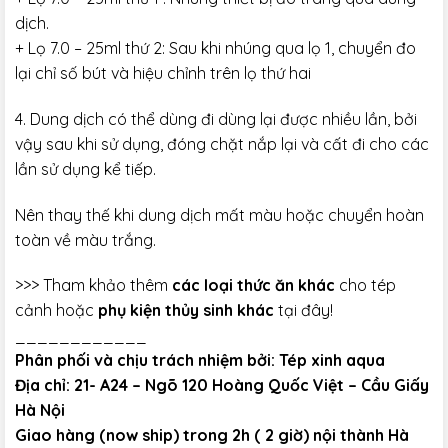
dịch.
+ Lọ 7.0 – 25ml thứ 2: Sau khi nhúng qua lọ 1, chuyển đo
lại chỉ số bút và hiệu chỉnh trên lọ thứ hai
4. Dung dịch có thể dùng đi dùng lại được nhiều lần, bởi
vậy sau khi sử dụng, đóng chặt nắp lại và cất đi cho các
lần sử dụng kể tiếp.
Nên thay thế khi dung dịch mất màu hoặc chuyển hoàn
toàn về màu trắng.
>>> Tham khảo thêm
các loại thức ăn khác
cho tép
cảnh hoặc
phụ kiện thủy sinh khác
tại đây!
____________
Phân phối và chịu trách nhiệm bởi: Tép xinh aqua
Địa chỉ: 21- A24 – Ngõ 120 Hoàng Quốc Việt – Cầu Giấy
Hà Nội
Giao hàng (now ship) trong 2h ( 2 giờ) nội thành Hà