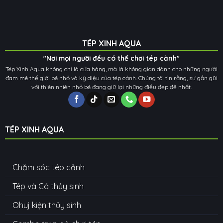
TÉP XINH AQUA
"Nơi mọi người đều có thể chơi tép cảnh"
Tép Xinh Aqua không chỉ là cửa hàng, mà là không gian dành cho những người
đam mê thế giới bé nhỏ và kỳ diệu của tép cảnh. Chúng tôi tin rằng, sự gần gũi
với thiên nhiên nhỏ bé đang giữ lại những điều đẹp đẽ nhất.
TÉP XINH AQUA
Chăm sóc tép cảnh
Tép và Cá thủy sinh
Ohuj kiện thủy sinh