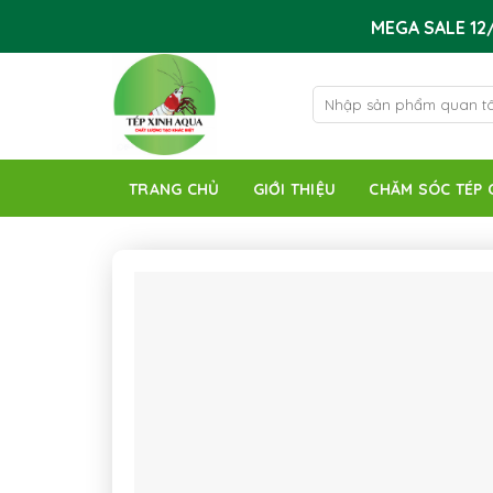
Skip
MEGA SALE 12/
to
content
Tìm
kiếm:
TRANG CHỦ
GIỚI THIỆU
CHĂM SÓC TÉP 