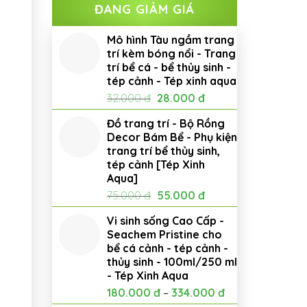
ĐANG GIẢM GIÁ
Mô hình Tàu ngầm trang
trí kèm bóng nổi - Trang
trí bể cá - bể thủy sinh -
tép cảnh - Tép xinh aqua
Giá
Giá
32.000
đ
28.000
đ
gốc
hiện
Đồ trang trí - Bộ Rồng
là:
tại
Decor Bám Bể - Phụ kiện
32.000 đ.
là:
trang trí bể thủy sinh,
28.000 đ.
tép cảnh [Tép Xinh
Aqua]
Giá
Giá
75.000
đ
55.000
đ
gốc
hiện
Vi sinh sống Cao Cấp -
là:
tại
Seachem Pristine cho
75.000 đ.
là:
bể cá cảnh - tép cảnh -
55.000 đ.
thủy sinh - 100ml/250 ml
- Tép Xinh Aqua
180.000
đ
–
334.000
đ