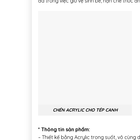
đa trong việc giữ vệ sinh bể, hạn chế thức ă
CHÉN ACRYLIC CHO TÉP CANH
* Thông tin sản phẩm:
– Thiết kế bằng Acrylic trong suốt, vô cùng dễ