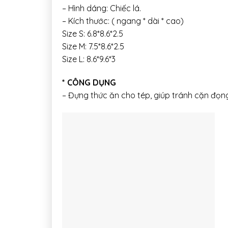
– Hình dáng: Chiếc lá.
– Kích thước: ( ngang * dài * cao)
Size S: 6.8*8.6*2.5
Size M: 7.5*8.6*2.5
Size L: 8.6*9.6*3
* CÔNG DỤNG
– Đựng thức ăn cho tép, giúp tránh cặn đọn