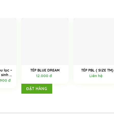
ệu lọc –
TÉP BLUE DREAM
TÉP PBL ( SIZE TM)
 sinh –
12.000
đ
Liên hệ
ao cấp –
.900
đ
ĐẶT HÀNG