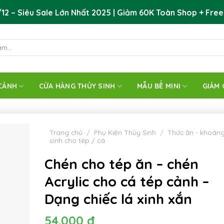
12 – Siêu Sale Lớn Nhất 2025 | Giảm 60K Toàn Shop + Free
CẢNH
CỬA HÀNG THỦY SINH
MẪU BỂ MINI
GIẢM 
Trang chủ
/
Phụ Kiện Thủy Sinh
/
Thức ăn - khoáng 
sinh cho tép / cá
Chén cho tép ăn – chén
Acrylic cho cá tép cảnh –
Dạng chiếc lá xinh xắn
54.000
đ