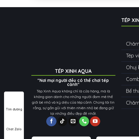
TÉP XI
Chăm
Tép v
Ohuj 
TÉP XINH AQUA
Combo
"Nơi mọi người đều có thể chơi tép
cảnh"
Bể th
Tép Xinh Aqua không chỉ là cửa hàng, mà là
không gian dành cho những người đam mê thế
Chăm 
giới bé nhỏ và kỳ diệu của tép cảnh. Chúng tôi tin
rằng, sự gần gũi với thiên nhiên nhỏ bé đang giữ
Tìm đường
lại những điều đẹp đẽ nhất.
Chat Zalo