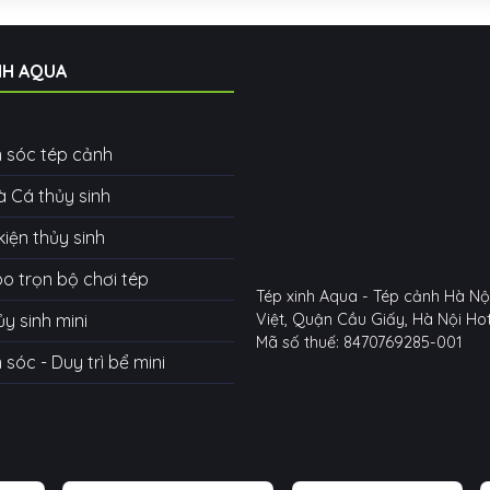
NH AQUA
 sóc tép cảnh
à Cá thủy sinh
kiện thủy sinh
 trọn bộ chơi tép
Tép xinh Aqua - Tép cảnh Hà Nộ
ủy sinh mini
Việt, Quận Cầu Giấy, Hà Nội
Hot
Mã số thuế: 8470769285-001
sóc - Duy trì bể mini