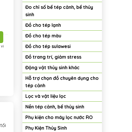
Đo chỉ số bể tép cảnh, bể thủy
sinh
ạng chiếc lá xinh xắn số lượng
Đồ cho tép lạnh
Đồ cho tép màu
Đồ cho tép sulawesi
 vi
Đồ trang trí, giảm stress
Động vật thủy sinh khác
Hỗ trợ chọn đồ chuyên dụng cho
tép cảnh
Lọc và vật liệu lọc
Nền tép cảnh, bể thủy sinh
Phụ kiện cho máy lọc nước RO
tối
Phụ Kiện Thủy Sinh