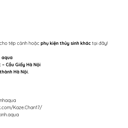
cho tép cảnh hoặc
phụ kiện thủy sinh khác
tại đây!
h aqua
t – Cầu Giấy Hà Nội
 thành Hà Nội.
inhaqua
k.com/Kaze.Chan17/
xinh.aqua