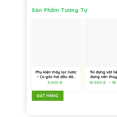
Sản Phẩm Tương Tự
Phụ kiện máy lọc nước
Túi đựng vật li
– Co góc hai đầu dây
đựng nền thủy
nối nhanh
Chất liệu vải c
5.000
đ
10.500
đ
18
–
có khóa
ĐẶT HÀNG