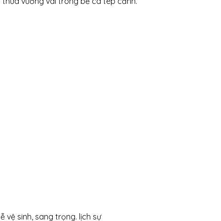
n thừa vương vãi trong bể cá tép cảnh.
 vệ sinh, sang trọng. lịch sự