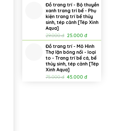
Đồ trang trí - Bộ thuyền
xanh trang trí bể - Phụ
kiện trang trí bể thủy
sinh, tép cảnh [Tép Xinh
Aqua]
Giá
Giá
29.000
đ
25.000
đ
gốc
hiện
Đồ trang trí - Mô Hình
là:
tại
Thợ lặn bóng nổi - loại
29.000 đ.
là:
to - Trang trí bể cá, bể
25.000 đ.
thủy sinh, tép cảnh [Tép
Xinh Aqua]
Giá
Giá
75.000
đ
45.000
đ
gốc
hiện
là:
tại
75.000 đ.
là:
45.000 đ.