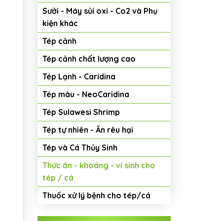
Sưởi - Máy sủi oxi - Co2 và Phụ
kiện khác
Tép cảnh
Tép cảnh chất lượng cao
Tép Lạnh - Caridina
Tép màu - NeoCaridina
Tép Sulawesi Shrimp
Tép tự nhiên - Ăn rêu hại
Tép và Cá Thủy Sinh
Thức ăn - khoáng - vi sinh cho
tép / cá
Thuốc xử lý bệnh cho tép/cá