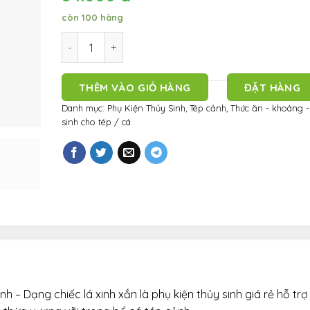
còn 100 hàng
Chén cho tép ăn - chén Acrylic cho cá tép cảnh - D
THÊM VÀO GIỎ HÀNG
ĐẶT HÀNG
Danh mục:
Phụ Kiện Thủy Sinh
,
Tép cảnh
,
Thức ăn - khoáng -
sinh cho tép / cá
 – Dạng chiếc lá xinh xắn là phụ kiện thủy sinh giá rẻ hỗ trợ 