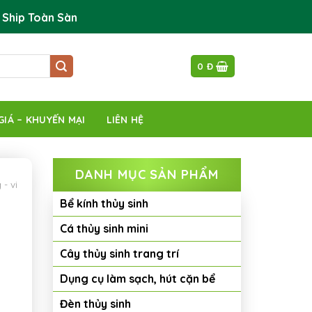
 Ship Toàn Sàn
0
Đ
GIÁ – KHUYẾN MẠI
LIÊN HỆ
DANH MỤC SẢN PHẨM
- vi
Bể kính thủy sinh
Cá thủy sinh mini
Cây thủy sinh trang trí
Dụng cụ làm sạch, hút cặn bể
Đèn thủy sinh