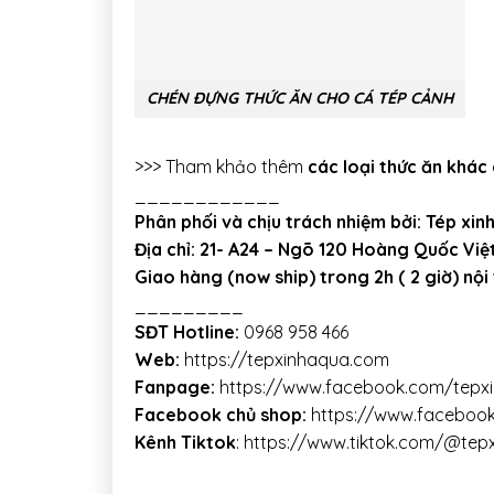
CHÉN ĐỰNG THỨC ĂN CHO CÁ TÉP CẢNH
>>> Tham khảo thêm
các loại thức ăn khác
____________
Phân phối và chịu trách nhiệm bởi: Tép xin
Địa chỉ: 21- A24 – Ngõ 120 Hoàng Quốc Việ
Giao hàng (now ship) trong 2h ( 2 giờ) nội
_________
SĐT Hotline:
0968 958 466
Web:
https://tepxinhaqua.com
Fanpage:
https://www.facebook.com/tepx
Facebook chủ shop:
https://www.faceboo
Kênh Tiktok
:
https://www.tiktok.com/@tep