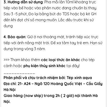
3. Hướng dẫn sử dụng
: Pha mỗi lần 10ml khoáng trực
tiếp vào bể hoặc vào phần nước đang chuẩn bị thay.
Sau 3 -5 phút, Đo lại bằng bút đo TDS hoặc bộ kit GH
đến khi đạt chỉ số mong muốn. Lắc đều trước khi sử
dụng
4. Bảo quản:
Giữ ở nơi thoáng mát, tránh tiếp xúc trực
tiếp với ánh nắng mặt trời. Để xa tầm tay trẻ em. Hạn sử
dụng trong vòng 3 năm.
>>> Tham khảo thêm
các loại thức ăn khác
cho tép
cảnh hoặc
phụ kiện thủy sinh khác
tại đây!
____________
Phân phối và chịu trách nhiệm bởi: Tép xinh aqua
Địa chỉ: 21- A24 – Ngõ 120 Hoàng Quốc Việt – Cầu Giấy
Hà Nội
Giao hàng (now ship) trong 2h ( 2 giờ) nội thành Hà
Nội.