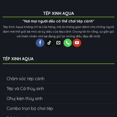
TÉP XINH AQUA
"Nơi mọi người đều có thể chơi tép cảnh"
Tép Xinh Aqua không chỉ là cửa hàng, mà là không gian dành cho những người
đam mê thế giới bé nhỏ và kỳ diệu của tép cảnh. Chúng tôi tin rằng, sự gần gũi
với thiên nhiên nhỏ bé đang giữ lại những điều đẹp đẽ nhất.
TÉP XINH AQUA
Chăm sóc tép cảnh
Tép và Cá thủy sinh
Ohuj kiện thủy sinh
Combo trọn bộ chơi tép