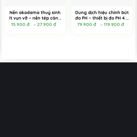
Nền akadama thuỷ sinh
Dung dịch hiệu chỉnh bút
ít vụn vỡ – nền tép cảnh
đo PH – thiết bị đo PH 4.0
– trồng sen đá – bonsai
– PH 7.0 chính xác tuyệt
15.900
đ
27.900
đ
79.900
đ
119.900
đ
–
–
đối – Hana Instruments
50ml