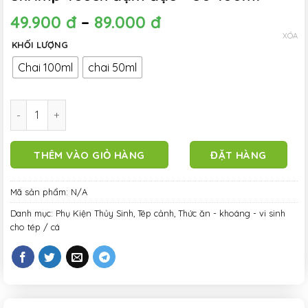
49.900
đ
–
89.000
đ
XÓA
KHỐI LƯỢNG
Chai 100ml
chai 50ml
Khoáng cho tép cảnh dạng nước - Khoáng nước ST-03 Minera
THÊM VÀO GIỎ HÀNG
ĐẶT HÀNG
Mã sản phẩm:
N/A
Danh mục:
Phụ Kiện Thủy Sinh
,
Tép cảnh
,
Thức ăn - khoáng - vi sinh
cho tép / cá