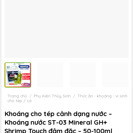
Trang chủ
/
Phụ Kiện Thủy Sinh
/
Thức ăn - khoáng - vi sinh
cho tép / cá
Khoáng cho tép cảnh dạng nước –
Khoáng nước ST-03 Mineral GH+
Shrimp Touch đậm đặc – 50-100ml