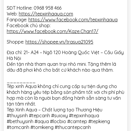
SĐT Hotline: 0968 958 466
Web:
https://tepxinhaqua.com
Fanpage:
https://www.facebook.com/tepxinhaqua
Facebook chủ shop:
https://www.facebook.com/Kaze.Chan17/
Shoppe:
https://shopee.vn/trasua21095
Địa chỉ: 21- A24 – Ngõ 120 Hoàng Quốc Việt – Cầu Giấy
Hà Nội
Đến tận nhà tham quan trại nhỏ mini. Tặng thêm lá
dâu đã phơi khô cho bất cứ khách nào qua thăm.
_________
Tép xinh Aqua không chỉ cung cấp sự tiện dụng cho
khách hàng yêu tép bằng sản phẩm tốt với chi phí phù
hợp mà còn là người bạn đồng hành sẵn sàng tư vấn
tận tâm nhất.
Tép Xinh Aqua – Chất lượng tạo Thương Hiệu
#thuysinh #tepcanh #suioxy #tepxinhaqua
#bethuysinh #aqua #locbio #camtep #tepkieng
#tomcanh #tomkieng #thucantepcanh