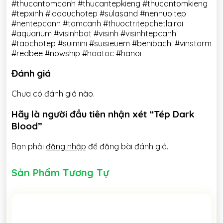
#thucantomcanh #thucantepkieng #thucantomkieng
#tepxinh #ladauchotep #sulasand #nennuoitep
#nentepcanh #tomcanh #thuoctritepchetlairai
#aquarium #visinhbot #visinh #visinhtepcanh
#taochotep #suimini #suisieuem #benibachi #vinstorm
#redbee #nowship #hoatoc #hanoi
Đánh giá
Chưa có đánh giá nào.
Hãy là người đầu tiên nhận xét “Tép Dark
Blood”
Bạn phải
đăng nhập
để đăng bài đánh giá.
Sản Phẩm Tương Tự