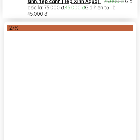
sinh, tép cảnh [Tép Xinh Aqua]
75.000
đ
Giá
gốc là: 75.000 đ.
45.000
đ
Giá hiện tại là:
45.000 đ.
-27%