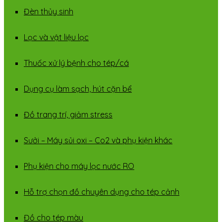
Đèn thủy sinh
Lọc và vật liệu lọc
Thuốc xử lý bệnh cho tép/cá
Dụng cụ làm sạch, hút cặn bể
Đồ trang trí, giảm stress
Sưởi – Máy sủi oxi – Co2 và phụ kiện khác
Phụ kiện cho máy lọc nước RO
Hỗ trợ chọn đồ chuyên dụng cho tép cảnh
Đồ cho tép màu