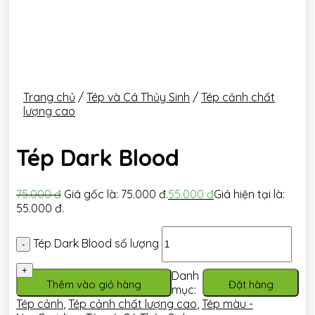
Trang chủ
/
Tép và Cá Thủy Sinh
/
Tép cảnh chất
lượng cao
Tép Dark Blood
75.000
đ
Giá gốc là: 75.000 đ.
55.000
đ
Giá hiện tại là:
55.000 đ.
Tép Dark Blood số lượng
Danh
Thêm vào giỏ hàng
Đặt hàng
mục:
Tép cảnh
,
Tép cảnh chất lượng cao
,
Tép màu -