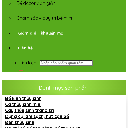
Bể decor đơn giản
Chăm sóc – duy trì bể mini
Giảm giá – khuyến mại
Liên hệ
Tìm kiếm:
Danh mục sản phẩm
Bể kính thủy sinh
Cá thủy sinh mini
Cây thủy sinh trang trí
Dụng cụ làm sạch, hút cặn bể
Đèn thủy sinh