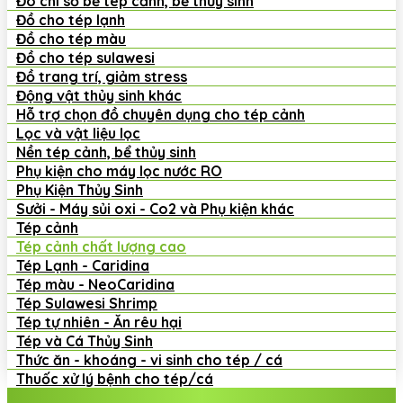
Đo chỉ số bể tép cảnh, bể thủy sinh
Đồ cho tép lạnh
Đồ cho tép màu
Đồ cho tép sulawesi
Đồ trang trí, giảm stress
Động vật thủy sinh khác
Hỗ trợ chọn đồ chuyên dụng cho tép cảnh
Lọc và vật liệu lọc
Nền tép cảnh, bể thủy sinh
Phụ kiện cho máy lọc nước RO
Phụ Kiện Thủy Sinh
Sưởi - Máy sủi oxi - Co2 và Phụ kiện khác
Tép cảnh
Tép cảnh chất lượng cao
Tép Lạnh - Caridina
Tép màu - NeoCaridina
Tép Sulawesi Shrimp
Tép tự nhiên - Ăn rêu hại
Tép và Cá Thủy Sinh
Thức ăn - khoáng - vi sinh cho tép / cá
Thuốc xử lý bệnh cho tép/cá