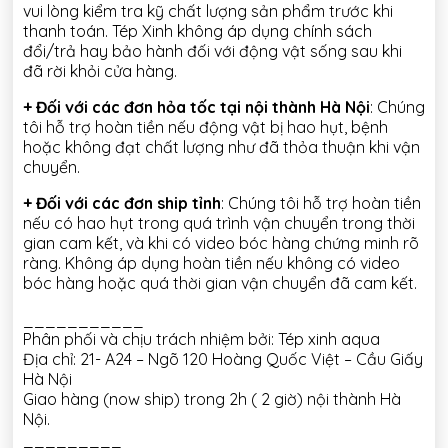
vui lòng kiểm tra kỹ chất lượng sản phẩm trước khi
thanh toán. Tép Xinh không áp dụng chính sách
đổi/trả hay bảo hành đối với động vật sống sau khi
đã rời khỏi cửa hàng.
+ Đối với các đơn hỏa tốc tại nội thành Hà Nội
: Chúng
tôi hỗ trợ hoàn tiền nếu động vật bị hao hụt, bệnh
hoặc không đạt chất lượng như đã thỏa thuận khi vận
chuyển.
+ Đối với các đơn ship tỉnh
: Chúng tôi hỗ trợ hoàn tiền
nếu có hao hụt trong quá trình vận chuyển trong thời
gian cam kết, và khi có video bóc hàng chứng minh rõ
ràng. Không áp dụng hoàn tiền nếu không có video
bóc hàng hoặc quá thời gian vận chuyển đã cam kết.
___________
Phân phối và chịu trách nhiệm bởi: Tép xinh aqua
Địa chỉ: 21- A24 – Ngõ 120 Hoàng Quốc Việt – Cầu Giấy
Hà Nội
Giao hàng (now ship) trong 2h ( 2 giờ) nội thành Hà
Nội.
_________