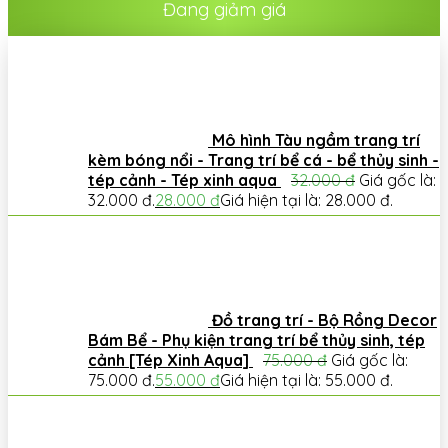
Đang giảm giá
Mô hình Tàu ngầm trang trí
kèm bóng nổi - Trang trí bể cá - bể thủy sinh -
tép cảnh - Tép xinh aqua
32.000
đ
Giá gốc là:
32.000 đ.
28.000
đ
Giá hiện tại là: 28.000 đ.
Đồ trang trí - Bộ Rồng Decor
Bám Bể - Phụ kiện trang trí bể thủy sinh, tép
cảnh [Tép Xinh Aqua]
75.000
đ
Giá gốc là:
75.000 đ.
55.000
đ
Giá hiện tại là: 55.000 đ.