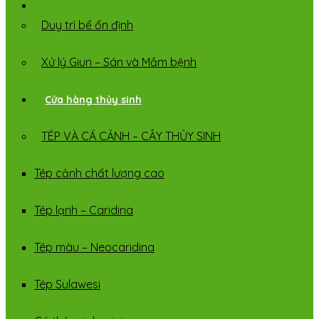
Duy trì bể ổn định
Xử lý Giun – Sán và Mầm bệnh
Cửa hàng thủy sinh
TÉP VÀ CÁ CẢNH – CÂY THỦY SINH
Tép cảnh chất lượng cao
Tép lạnh – Caridina
Tép màu – Neocaridina
Tép Sulawesi