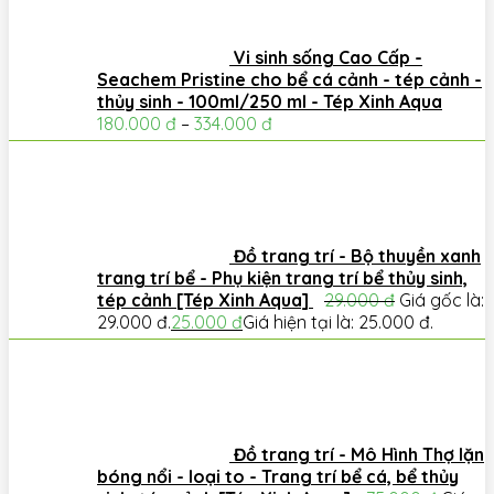
Vi sinh sống Cao Cấp -
Seachem Pristine cho bể cá cảnh - tép cảnh -
thủy sinh - 100ml/250 ml - Tép Xinh Aqua
180.000
đ
–
334.000
đ
Đồ trang trí - Bộ thuyền xanh
trang trí bể - Phụ kiện trang trí bể thủy sinh,
tép cảnh [Tép Xinh Aqua]
29.000
đ
Giá gốc là:
29.000 đ.
25.000
đ
Giá hiện tại là: 25.000 đ.
Đồ trang trí - Mô Hình Thợ lặn
bóng nổi - loại to - Trang trí bể cá, bể thủy