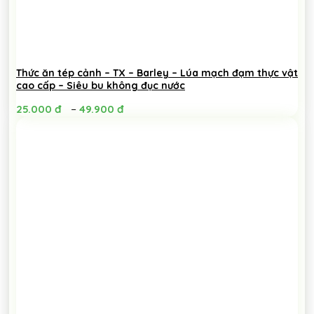
Thức ăn tép cảnh – TX – Barley – Lúa mạch đạm thực vật
cao cấp – Siêu bu không đục nước
–
25.000
đ
49.900
đ