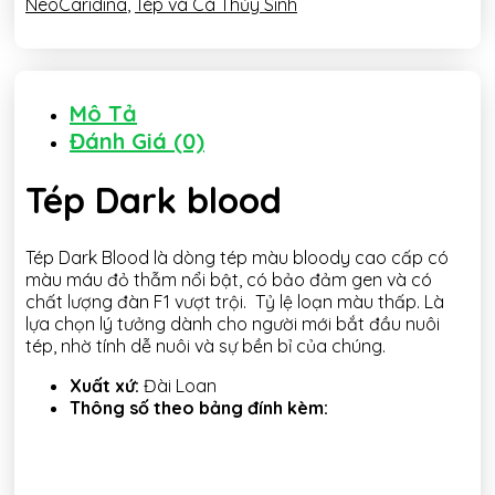
NeoCaridina
,
Tép và Cá Thủy Sinh
Mô Tả
Đánh Giá (0)
Tép Dark blood
Tép Dark Blood là dòng tép màu bloody cao cấp có
màu máu đỏ thẫm nổi bật, có bảo đảm gen và có
chất lượng đàn F1 vượt trội. Tỷ lệ loạn màu thấp. Là
lựa chọn lý tưởng dành cho người mới bắt đầu nuôi
tép, nhờ tính dễ nuôi và sự bền bỉ của chúng.
Xuất xứ:
Đài Loan
Thông số theo bảng đính kèm: