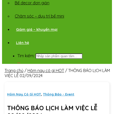
Bể decor đơn giản
Chăm sóc – duy trì bể mini
Giảm giá – khuyến mại
Liên hệ
Tìm kiếm:
Trang chủ
/
Hôm nay có gì HOT
/
THÔNG BÁO LỊCH LÀM
VIỆC LỄ 02/09/2024
Hôm Nay Có Gì HOT
,
Thông Báo - Event
THÔNG BÁO LỊCH LÀM VIỆC LỄ