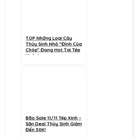
TOP Những Loại Cây
Thủy Sinh Nhỏ “Đỉnh Của
Chóp” Đang Hot Tại Tép
Xinh Aqua
Bão Sale 11/11 Tép Xinh –
Săn Deal Thủy Sinh Giảm
Đến 50K!