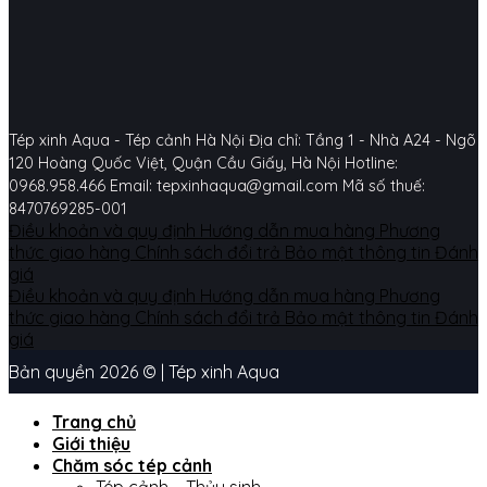
Tép xinh Aqua - Tép cảnh Hà Nội
Địa chỉ: Tầng 1 - Nhà A24 - Ngõ
120 Hoàng Quốc Việt, Quận Cầu Giấy, Hà Nội
Hotline:
0968.958.466
Email: tepxinhaqua@gmail.com
Mã số thuế:
8470769285-001
Điều khoản và quy định
Hướng dẫn mua hàng
Phương
thức giao hàng
Chính sách đổi trả
Bảo mật thông tin
Đánh
giá
Điều khoản và quy định
Hướng dẫn mua hàng
Phương
thức giao hàng
Chính sách đổi trả
Bảo mật thông tin
Đánh
giá
Bản quyền 2026 © | Tép xinh Aqua
Trang chủ
Giới thiệu
Chăm sóc tép cảnh
Tép cảnh – Thủy sinh