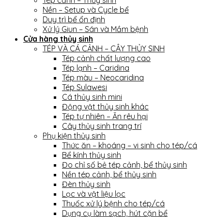
Nền – Setup và Cycle bể
Duy trì bể ổn định
Xử lý Giun – Sán và Mầm bệnh
Cửa hàng thủy sinh
TÉP VÀ CÁ CẢNH – CÂY THỦY SINH
Tép cảnh chất lượng cao
Tép lạnh – Caridina
Tép màu – Neocaridina
Tép Sulawesi
Cá thủy sinh mini
Động vật thủy sinh khác
Tép tự nhiên – Ăn rêu hại
Cây thủy sinh trang trí
Phụ kiện thủy sinh
Thức ăn – khoáng – vi sinh cho tép/cá
Bể kính thủy sinh
Đo chỉ số bẻ tép cảnh, bể thủy sinh
Nền tép cảnh, bể thủy sinh
Đèn thủy sinh
Lọc và vật liệu lọc
Thuốc xử lý bệnh cho tép/cá
Dụng cụ làm sạch, hút cặn bể