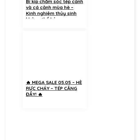
Bí kíp chăm sóc tép cảnh
và cá cảnh mùa hè –
Kinh nghiệm thủy sinh
không thể bỏ qua
🔥 MEGA SALE 05.05 – HÈ
RỰC CHÁY – TÉP CĂNG
ĐẦY! 🔥