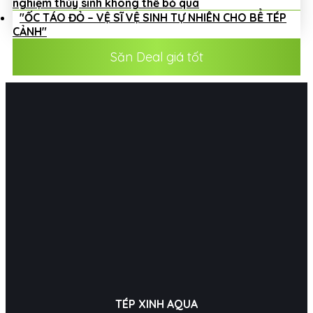
nghiệm thủy sinh không thể bỏ qua
"ỐC TÁO ĐỎ – VỆ SĨ VỆ SINH TỰ NHIÊN CHO BỂ TÉP
CẢNH"
Săn Deal giá tốt
TÉP XINH AQUA