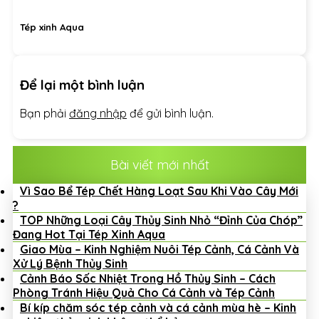
Tép xinh Aqua
Để lại một bình luận
Bạn phải
đăng nhập
để gửi bình luận.
Bài viết mới nhất
Vì Sao Bể Tép Chết Hàng Loạt Sau Khi Vào Cây Mới
?
TOP Những Loại Cây Thủy Sinh Nhỏ “Đỉnh Của Chóp”
Đang Hot Tại Tép Xinh Aqua
Giao Mùa – Kinh Nghiệm Nuôi Tép Cảnh, Cá Cảnh Và
Xử Lý Bệnh Thủy Sinh
Cảnh Báo Sốc Nhiệt Trong Hồ Thủy Sinh – Cách
Phòng Tránh Hiệu Quả Cho Cá Cảnh và Tép Cảnh
Bí kíp chăm sóc tép cảnh và cá cảnh mùa hè – Kinh