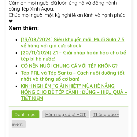
Cảm ơn mọi người đã luôn ủng hộ và đồng hành
cùng Tép Xinh Aqua.
Chúc mọi người một kỳ nghỉ lễ an lành và hạnh phúc!
❤
Xem thêm:
[13/08/2024] Siêu khuyến mãi: Muối Sula 7.5
về hàng với giá cực shock!
[20/11/2024] Z1 – Giải pháp hoàn hảo cho bể
tép bị hà nước!
CÓ NÊN NUÔI CHUNG CÁ VỚI TÉP KHÔNG?
Tép PRL và Tép Santa – Cách nuôi dưỡng tốt
nhất và thông số cơ bản!
KINH NGHIỆM "GIẢI NHIỆT" MÙA HÈ NẮNG
NÓNG CHO BỂ TÉP CẢNH : ĐÚNG – HIỆU QUẢ –
TIẾT KIỆM
Danh mục:
Hôm nay có gì HOT
Thông báo -
event