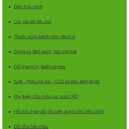
Đèn thủy sinh
Lọc và vật liệu lọc
Thuốc xử lý bệnh cho tép/cá
Dụng cụ làm sạch, hút cặn bể
Đồ trang trí, giảm stress
Sưởi – Máy sủi oxi – Co2 và phụ kiện khác
Phụ kiện cho máy lọc nước RO
Hỗ trợ chọn đồ chuyên dụng cho tép cảnh
Đồ cho tép màu