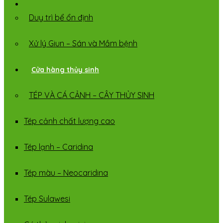
Duy trì bể ổn định
Xử lý Giun – Sán và Mầm bệnh
Cửa hàng thủy sinh
TÉP VÀ CÁ CẢNH – CÂY THỦY SINH
Tép cảnh chất lượng cao
Tép lạnh – Caridina
Tép màu – Neocaridina
Tép Sulawesi