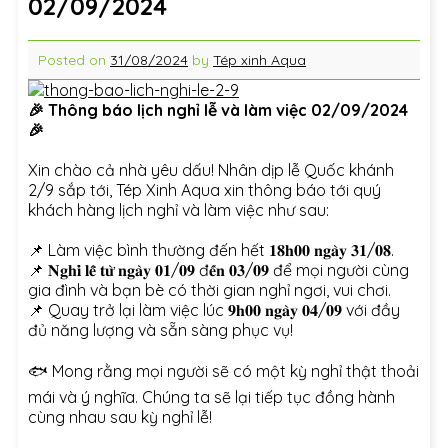
02/09/2024
Posted on
31/08/2024
by
Tép xinh Aqua
🎉 Thông báo lịch nghỉ lễ và làm việc 02/09/2024
🎉
Xin chào cả nhà yêu dấu! Nhân dịp lễ Quốc khánh
2/9 sắp tới, Tép Xinh Aqua xin thông báo tới quý
khách hàng lịch nghỉ và làm việc như sau:
📌 Làm việc bình thường đến hết 𝟏𝟖𝐡𝟎𝟎 𝐧𝐠𝐚̀𝐲 𝟑𝟏/𝟎𝟖.
📌 𝐍𝐠𝐡𝐢̉ 𝐥𝐞̂̃ 𝐭𝐮̛̀ 𝐧𝐠𝐚̀𝐲 𝟎𝟏/𝟎𝟗 đ𝐞̂́𝐧 𝟎𝟑/𝟎𝟗 để mọi người cùng
gia đình và bạn bè có thời gian nghỉ ngơi, vui chơi.
📌 Quay trở lại làm việc lúc 𝟗𝐡𝟎𝟎 𝐧𝐠𝐚̀𝐲 𝟎𝟒/𝟎𝟗 với đầy
đủ năng lượng và sẵn sàng phục vụ!
🐟 Mong rằng mọi người sẽ có một kỳ nghỉ thật thoải
mái và ý nghĩa. Chúng ta sẽ lại tiếp tục đồng hành
cùng nhau sau kỳ nghỉ lễ!