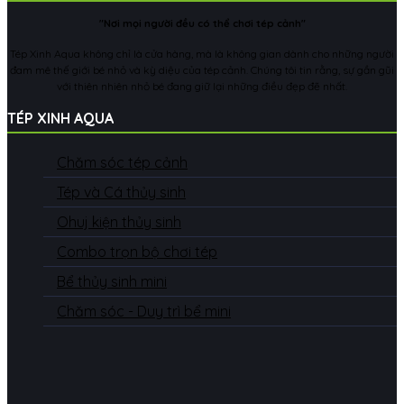
"Nơi mọi người đều có thể chơi tép cảnh"
Tép Xinh Aqua không chỉ là cửa hàng, mà là không gian dành cho những người
đam mê thế giới bé nhỏ và kỳ diệu của tép cảnh. Chúng tôi tin rằng, sự gần gũi
với thiên nhiên nhỏ bé đang giữ lại những điều đẹp đẽ nhất.
TÉP XINH AQUA
Chăm sóc tép cảnh
Tép và Cá thủy sinh
Ohuj kiện thủy sinh
Combo trọn bộ chơi tép
Bể thủy sinh mini
Chăm sóc - Duy trì bể mini