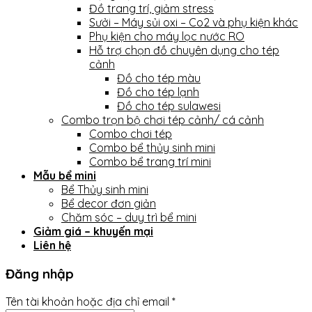
Đồ trang trí, giảm stress
Sưởi – Máy sủi oxi – Co2 và phụ kiện khác
Phụ kiện cho máy lọc nước RO
Hỗ trợ chọn đồ chuyên dụng cho tép
cảnh
Đồ cho tép màu
Đồ cho tép lạnh
Đồ cho tép sulawesi
Combo trọn bộ chơi tép cảnh/ cá cảnh
Combo chơi tép
Combo bể thủy sinh mini
Combo bể trang trí mini
Mẫu bể mini
Bể Thủy sinh mini
Bể decor đơn giản
Chăm sóc – duy trì bể mini
Giảm giá – khuyến mại
Liên hệ
Đăng nhập
Tên tài khoản hoặc địa chỉ email
*