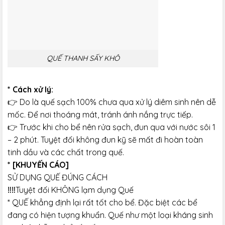
QUẾ THANH SẤY KHÔ
* Cách xử lý:
👉 Do là quế sạch 100% chưa qua xử lý diêm sinh nên dễ
mốc. Để nơi thoáng mát, tránh ánh nắng trực tiếp.
👉 Trước khi cho bể nên rửa sạch, đun qua với nước sôi 1
– 2 phút. Tuyệt đối không đun kỹ sẽ mất đi hoàn toàn
tinh dầu và các chất trong quế.
* [KHUYẾN CÁO]
SỬ DỤNG QUẾ ĐÚNG CÁCH
‼️‼️Tuyệt đối KHÔNG lạm dụng Quế
* QUẾ khẳng định lại rất tốt cho bể. Đặc biệt các bể
đang có hiện tượng khuẩn. Quế như một loại kháng sinh