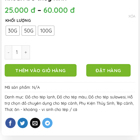
25.000
đ
–
60.000
đ
XÓA
KHỐI LƯỢNG
30G
50G
100G
Quế Thanh Sấy Khô Sạch Bóc Trực Tiếp Tại Vườn - Cải thiện, 
THÊM VÀO GIỎ HÀNG
ĐẶT HÀNG
Mã sản phẩm:
N/A
Danh mục:
Đồ cho tép lạnh
,
Đồ cho tép màu
,
Đồ cho tép sulawesi
,
Hỗ
trợ chọn đồ chuyên dụng cho tép cảnh
,
Phụ Kiện Thủy Sinh
,
Tép cảnh
,
Thức ăn - khoáng - vi sinh cho tép / cá