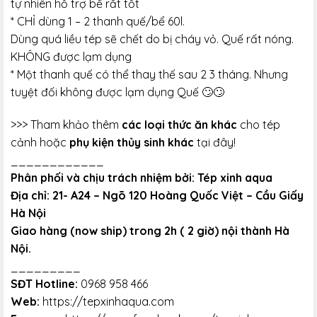
tự nhiên hỗ trợ bể rất tốt
* CHỈ dùng 1 – 2 thanh quế/bể 60l.
Dùng quá liều tép sẽ chết do bị cháy vỏ. Quế rất nóng.
KHÔNG được lạm dụng
* Một thanh quế có thể thay thế sau 2 3 tháng. Nhưng
tuyệt đối không được lạm dụng Quế 🙄🙄
>>> Tham khảo thêm
các loại thức ăn khác
cho tép
cảnh hoặc
phụ kiện thủy sinh khác
tại đây!
____________
Phân phối và chịu trách nhiệm bởi: Tép xinh aqua
Địa chỉ: 21- A24 – Ngõ 120 Hoàng Quốc Việt – Cầu Giấy
Hà Nội
Giao hàng (now ship) trong 2h ( 2 giờ) nội thành Hà
Nội.
_________
SĐT Hotline:
0968 958 466
Web:
https://tepxinhaqua.com