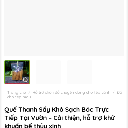
Trang chủ
/
Hỗ trợ chọn đồ chuyên dụng cho tép cảnh
/
Đồ
cho tép màu
Quế Thanh Sấy Khô Sạch Bóc Trực
Tiếp Tại Vườn – Cải thiện, hỗ trợ khử
khuẩn bể thủy xinh