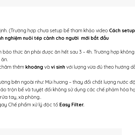
định. (Trường hợp chưa setup bể tham khảo video
Cách setup
nh nghiệm nuôi tép cảnh cho người mới bắt đầu
 bảo thức ăn phải được ăn hết sau 3 – 4h. Trường hợp không
 ăn.
, châm thêm
khoáng
và
vi sinh
với lượng vừa đủ theo hướng d
rường bên ngoài như: Mùi hương – thay đổi chất lượng nước đ
c xáo trộn bể và tuyệt đối không sử dụng các chế phảm hóa h
rửa tay, xà phòng..
gay Chế phẩm xử lý độc tố
Easy Filter.