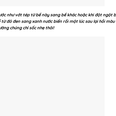
nước như vớt tép từ bể này sang bể khác hoặc khi đột ngột 
từ đỏ đen sang xanh nước biển rồi một lúc sau lại hồi màu 
ờng chúng chỉ sốc nhẹ thôi!