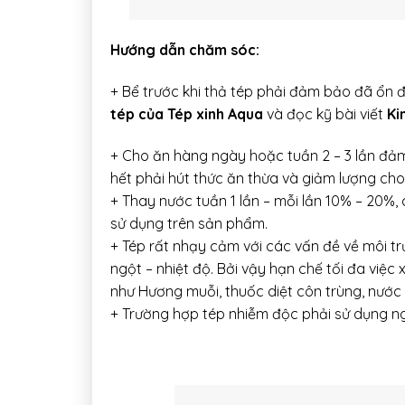
Hướng dẫn chăm sóc:
+ Bể trước khi thả tép phải đảm bảo đã ổn 
tép của Tép xinh Aqua
và đọc kỹ bài viết
Ki
+ Cho ăn hàng ngày hoặc tuần 2 – 3 lần đảm
hết phải hút thức ăn thừa và giảm lượng cho
+ Thay nước tuần 1 lần – mỗi lần 10% – 20%
sử dụng trên sản phẩm.
+ Tép rất nhạy cảm với các vấn đề về môi t
ngột – nhiệt độ. Bởi vậy hạn chế tối đa việ
như Hương muỗi, thuốc diệt côn trùng, nước 
+ Trường hợp tép nhiễm độc phải sử dụng n