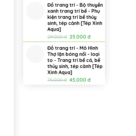
Đồ trang trí - Bộ thuyền
xanh trang trí bể - Phụ
kiện trang trí bể thủy
sinh, tép cảnh [Tép Xinh
Aqua]
Giá
Giá
29.000
đ
25.000
đ
gốc
hiện
Đồ trang trí - Mô Hình
là:
tại
Thợ lặn bóng nổi - loại
29.000 đ.
là:
to - Trang trí bể cá, bể
25.000 đ.
thủy sinh, tép cảnh [Tép
Xinh Aqua]
Giá
Giá
75.000
đ
45.000
đ
gốc
hiện
là:
tại
75.000 đ.
là:
45.000 đ.