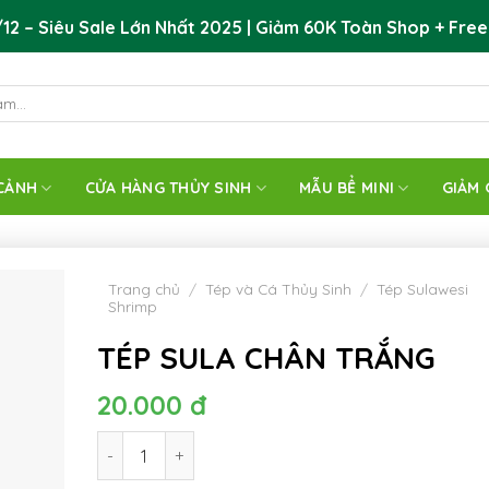
12 – Siêu Sale Lớn Nhất 2025 | Giảm 60K Toàn Shop + Free
CẢNH
CỬA HÀNG THỦY SINH
MẪU BỂ MINI
GIẢM 
Trang chủ
/
Tép và Cá Thủy Sinh
/
Tép Sulawesi
Shrimp
TÉP SULA CHÂN TRẮNG
20.000
đ
TÉP SULA CHÂN TRẮNG số lượng