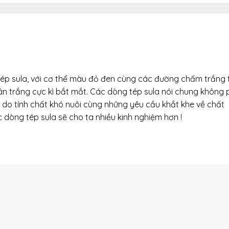
tép sula, với cơ thể màu đỏ đen cùng các đường chấm trắng t
hân trắng cực kì bắt mắt. Các dòng tép sula nói chung không 
 do tính chất khó nuôi cùng những yêu cầu khắt khe về chất
c dòng tép sula sẽ cho ta nhiều kinh nghiệm hơn !