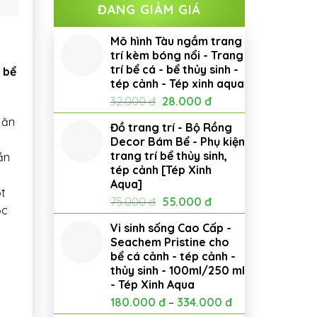
ĐANG GIẢM GIÁ
Mô hình Tàu ngầm trang
trí kèm bóng nổi - Trang
trí bể cá - bể thủy sinh -
 bể
tép cảnh - Tép xinh aqua
Giá
Giá
32.000
đ
28.000
đ
gốc
hiện
 ăn
Đồ trang trí - Bộ Rồng
là:
tại
Decor Bám Bể - Phụ kiện
32.000 đ.
là:
trang trí bể thủy sinh,
ẫn
28.000 đ.
tép cảnh [Tép Xinh
Aqua]
ột
Giá
Giá
75.000
đ
55.000
đ
ọc
gốc
hiện
Vi sinh sống Cao Cấp -
là:
tại
Seachem Pristine cho
75.000 đ.
là:
bể cá cảnh - tép cảnh -
55.000 đ.
thủy sinh - 100ml/250 ml
- Tép Xinh Aqua
180.000
đ
–
334.000
đ