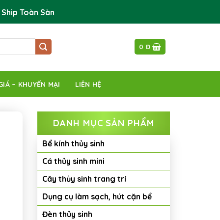
 Ship Toàn Sàn
0
Đ
GIÁ – KHUYẾN MẠI
LIÊN HỆ
DANH MỤC SẢN PHẨM
Bể kính thủy sinh
Cá thủy sinh mini
Cây thủy sinh trang trí
Dụng cụ làm sạch, hút cặn bể
Đèn thủy sinh