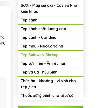
Sưởi - Máy sủi oxi - Co2 và Phụ
kiện khác
Tép cảnh
Tép cảnh chất lượng cao
rải
Tép Lạnh - Caridina
phù
Tép màu - NeoCaridina
Tép Sulawesi Shrimp
Tép tự nhiên - Ăn rêu hại
Tép và Cá Thủy Sinh
Thức ăn - khoáng - vi sinh cho
tép / cá
Thuốc xử lý bệnh cho tép/cá