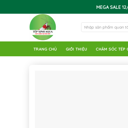
Skip
MEGA SALE 12/
to
content
Tìm
kiếm:
TRANG CHỦ
GIỚI THIỆU
CHĂM SÓC TÉP 